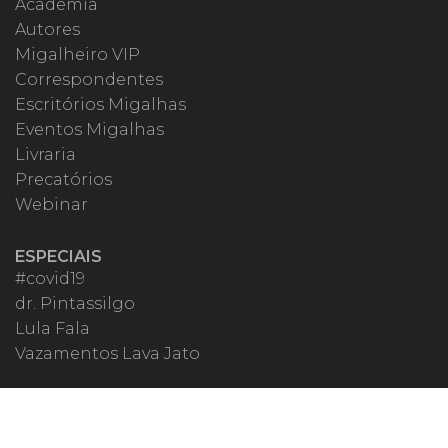
Academia
Autores
Migalheiro VIP
Correspondentes
Escritórios Migalhas
Eventos Migalhas
Livraria
Precatórios
Webinar
ESPECIAIS
#covid19
dr. Pintassilgo
Lula Fala
Vazamentos Lava Jato
MIGALHEIRO
Central do Migalheiro