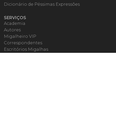
Dicionário de Péssimas Expressões
SERVIÇOS
Academia
Autores
Migalheiro VIP
Correspondentes
Escritórios Migalhas
Eventos Migalhas
Livraria
Precatórios
Webinar
ESPECIAIS
#covid19
dr. Pintassilgo
Lula Fala
Vazamentos Lava Jato