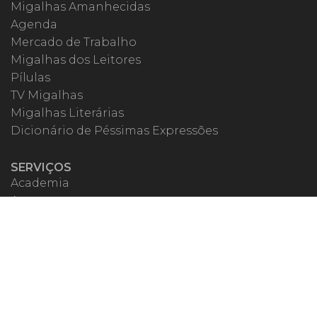
Migalhas Amanhecidas
Agenda
Mercado de Trabalho
Migalhas dos Leitores
Pílulas
TV Migalhas
Migalhas Literárias
Dicionário de Péssimas Expressões
SERVIÇOS
Academia
Autores
Migalheiro VIP
Correspondentes
Escritórios Migalhas
Eventos Migalhas
Livraria
Precatórios