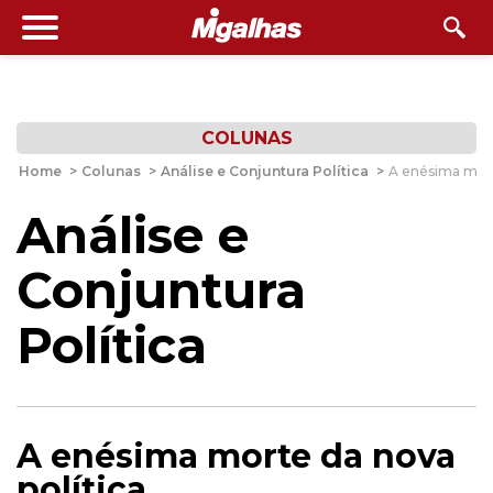
COLUNAS
Home
>
Colunas
>
Análise e Conjuntura Política
>
A enésima mort
Análise e
Conjuntura
Política
A enésima morte da nova
política