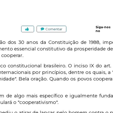
Siga-nos
Comentar
no
ão dos 30 anos da Constituição de 1988, imp
ento essencial constitutivo da prosperidade d
 cooperar.
o constitucional brasileiro. O inciso IX do art
nternacionais por princípios, dentre os quais, 
idade". Bela oração. Quando os povos cooper
ém de algo mais específico e igualmente fund
imulará o "cooperativismo".
mpediu o atirar de lanças pelo homem contra o