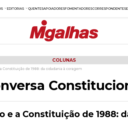
OS
EDITORIAS
QUENTES
APOIADORES
FOMENTADORES
CORRESPONDENTES
COLUNAS
a Constituição de 1988: da cidadania à coragem
nversa Constitucio
 e a Constituição de 1988: d