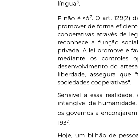
6
língua
.
7
E não é só
. O art. 129(2)
promover de forma eficient
cooperativas através de leg
reconhece a função socia
privada. A lei promove e f
mediante os controles o
desenvolvimento do artesan
liberdade, assegura que "
sociedades cooperativas".
Sensível a essa realidade,
intangível da humanidade. 
os governos a encorajarem 
9
193
.
Hoje, um bilhão de pessoa