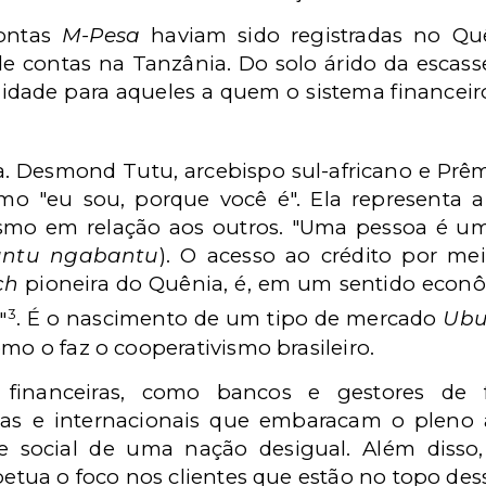
contas
M-Pesa
haviam sido registradas no Qu
 contas na Tanzânia. Do solo árido da escass
idade para aqueles a quem o sistema financeir
ica. Desmond Tutu, arcebispo sul-africano e Prê
o "eu sou, porque você é". Ela representa a
o em relação aos outros. "Uma pessoa é uma
ntu ngabantu
). O acesso ao crédito por mei
ch
pioneira do Quênia, é, em um sentido econ
3
"
. É o nascimento de um tipo de mercado
Ubu
omo o faz o cooperativismo brasileiro.
es financeiras, como bancos e gestores de
as e internacionais que embaracam o pleno
 social de uma nação desigual. Além disso,
rpetua o foco nos clientes que estão no topo des