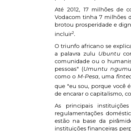
Até 2012, 17 milhões de 
Vodacom tinha 7 milhões de
brotou prosperidade e dign
2
incluir
.
O triunfo africano se expl
a palavra zulu
Ubuntu
com
comunidade ou o humanism
pessoas" (
Umuntu ngumu
como o
M-Pesa
, uma
finte
que "eu sou, porque você é
de encarar o capitalismo, c
As principais instituiçõ
regulamentações doméstic
estão na base da pirâmide
instituições financeiras pe