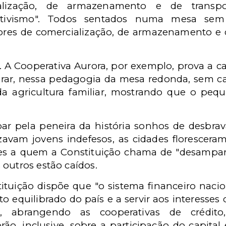
alização, de armazenamento e de transpo
ativismo". Todos sentados numa mesa sem 
etores de comercialização, de armazenamento e d
 A Cooperativa Aurora, por exemplo, prova a 
rar, nessa pedagogia da mesa redonda, sem cab
da agricultura familiar, mostrando que o pe
ar pela peneira da história sonhos de desbrav
zavam jovens indefesos, as cidades florescer
les a quem a Constituição chama de "desamparado
outros estão caídos.
stituição dispõe que "o sistema financeiro naci
equilibrado do país e a servir aos interesses 
abrangendo as cooperativas de crédito,
o, inclusive, sobre a participação do capital e