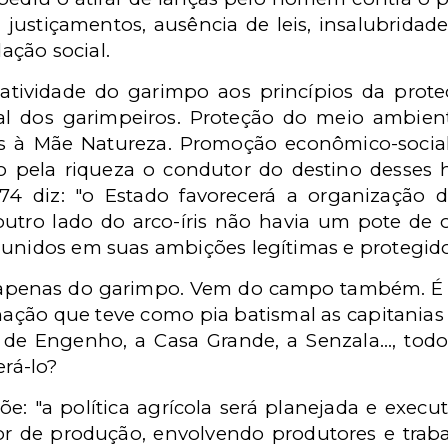
justiçamentos, ausência de leis, insalubridade
ção social.
 atividade do garimpo aos princípios da pro
l dos garimpeiros. Proteção do meio ambien
os à Mãe Natureza. Promoção econômico-socia
 pela riqueza o condutor do destino desses 
 174 diz: "o Estado favorecerá a organização 
 outro lado do arco-íris não havia um pote de 
 unidos em suas ambições legítimas e protegido
apenas do garimpo. Vem do campo também. É l
ção que teve como pia batismal as capitanias h
de Engenho, a Casa Grande, a Senzala..., todo
rá-lo?
spõe: "a política agrícola será planejada e exec
tor de produção, envolvendo produtores e tra