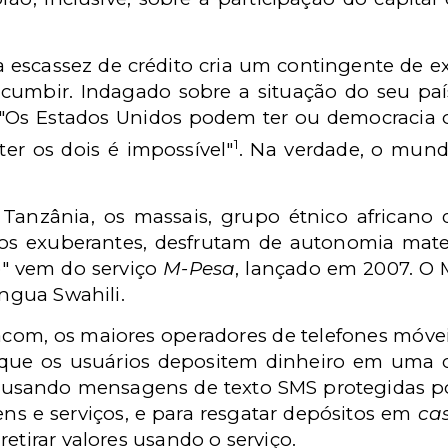
escassez de crédito cria um contingente de e
sucumbir. Indagado sobre a situação do seu paí
: "Os Estados Unidos podem ter ou democracia
1
er os dois é impossível"
. Na verdade, o mun
Tanzânia, os massais, grupo étnico african
s exuberantes, desfrutam de autonomia mate
e" vem do serviço
M-Pesa
, lançado em 2007. O M
íngua Swahili.
com, os maiores operadores de telefones móve
 que os usuários depositem dinheiro em uma
 usando mensagens de texto SMS protegidas po
ns e serviços, e para resgatar depósitos em
ca
etirar valores usando o serviço.