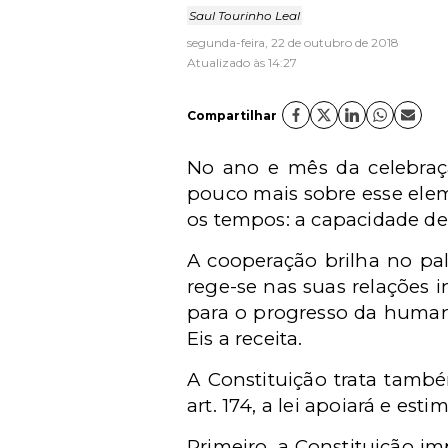
Saul Tourinho Leal
segunda-feira, 22 de outubro de 2018
Atualizado às 14:27
Compartilhar
No ano e mês da celebraç
pouco mais sobre esse elem
os tempos: a capacidade de
A cooperação brilha no palc
rege-se nas suas relações i
para o progresso da human
Eis a receita.
A Constituição trata tamb
art. 174, a lei apoiará e est
Primeiro, a Constituição i