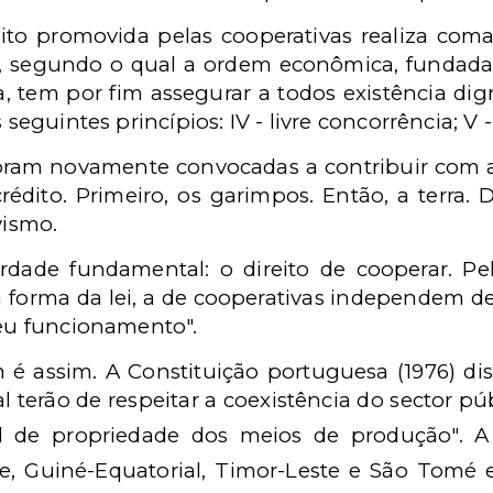
ito
promovida pelas cooperativas realiza com
170, segundo o qual a ordem econômica, fundada
va, tem por fim assegurar a todos existência di
s seguintes princípios: IV - livre concorrência; V
foram novamente convocadas a contribuir com a
rédito. Primeiro, os garimpos. Então, a terra.
vismo.
dade fundamental: o direito de cooperar. Pelo 
na forma da lei, a de cooperativas independem d
seu funcionamento".
é assim. A Constituição portuguesa
(1976) dis
al terão de respeitar a coexistência do sector pú
al de propriedade dos meios de produção". A
, Guiné-Equatorial, Timor-Leste e São Tomé e