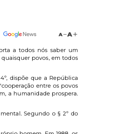
A
A
orta a todos nós saber um
e quaisquer povos, em todos
. 4º, dispõe que a República
a "cooperação entre os povos
am, a humanidade prospera.
amental. Segundo o § 2º do
 próprio homem. Em 1988, os