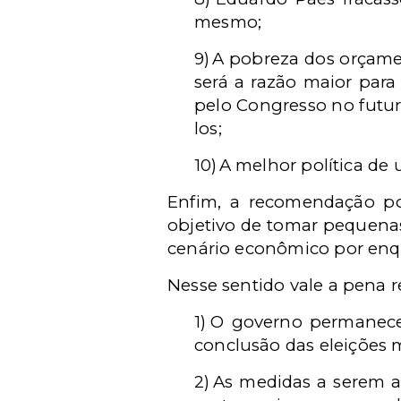
mesmo;
9)
A pobreza dos orçame
será a razão maior par
pelo Congresso no futur
los;
10)
A melhor política de 
Enfim, a recomendação po
objetivo de tomar pequenas 
cenário econômico por enq
Nesse sentido vale a pena rev
1)
O governo permanece 
conclusão das eleições 
2)
As medidas a serem ad