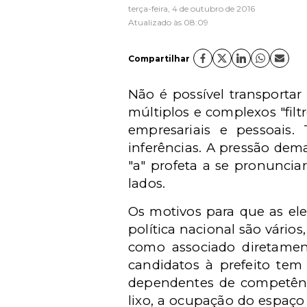
terça-feira, 4 de outubro de 2016
Atualizado às 08:09
Compartilhar
Não é possível transportar
múltiplos e complexos "filt
empresariais e pessoais. 
inferências. A pressão dem
"a" profeta a se pronuncia
lados.
Os motivos para que as el
política nacional são vário
como associado diretamente
candidatos à prefeito te
dependentes de competênci
lixo, a ocupação do espaço 