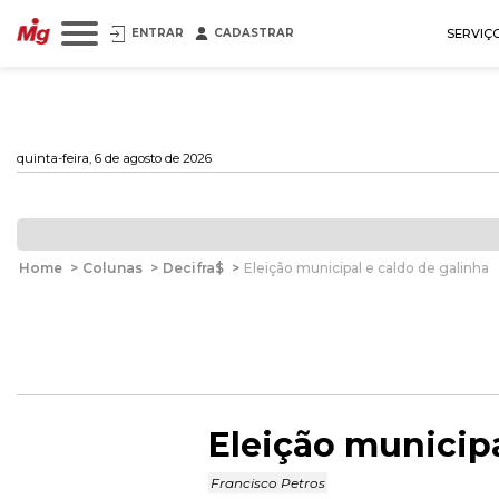
ENTRAR
CADASTRAR
SERVIÇ
quinta-feira, 6 de agosto de 2026
Home
>
Colunas
>
Decifra$
>
Eleição municipal e caldo de galinha
Eleição municipa
Francisco Petros