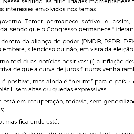
. Nesse sentido, as dificuldades momentâneas fr
s interesses envolvidos nos temas;
overno Temer permanece sofrível e, assim, 
da, sendo que o Congresso permanece "liderando
e dentro da aliança de poder (PMDB, PSDB, DEM
embate, silencioso ou não, em vista da eleição 
no terá duas notícias positivas: (i) a inflação d
ectiva de que a curva de juros futuros venha tam
 é positivo, mas ainda é “neutro” para o país. 
átil, sem altas ou quedas expressivas;
 está em recuperação, todavia, sem generaliz
s;
, mas fica onde está;
enário já delineado nesse espaço: lenta recup