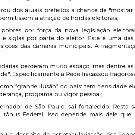
irou dos atuais prefeitos a chance de "mostrar 
permitissem a atração de hordas eleitorais;
obres por força da nova legislação eleitora
 siglas por parte do eleitor. Esta é uma das
ições das câmaras municipais. A fragmentaçã
rtidárias perderam muito espaço, mas dentre a
de". Especificamente a Rede fracassou fragoro
 como "grande ilusão" do país: tem densidade el
derança, programa ou vigor pessoal;
rnador de São Paulo, sai fortalecido. Resta sa
á tônus Federal. Isso depende mais dele que
ou a despeito da espetacularização dos Jogo