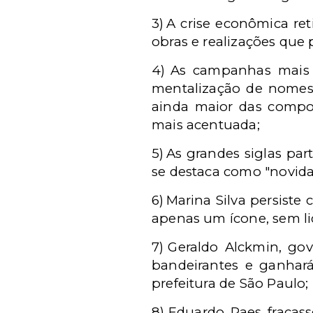
3)
A crise econômica ret
obras e realizações que 
4)
As campanhas mais p
mentalização de nomes e
ainda maior das compos
mais acentuada;
5)
As grandes siglas pa
se destaca como "novida
6)
Marina Silva persiste
apenas um ícone, sem li
7)
Geraldo Alckmin, gove
bandeirantes e ganhar
prefeitura de São Paulo;
8)
Eduardo Paes fracass