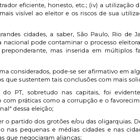
ador eficiente, honesto, etc.; (iv) a utilizaçã
 mais visível ao eleitor e os riscos de sua utili
randes cidades, a saber, São Paulo, Rio de Ja
a nacional pode contaminar o processo eleitoral 
 preponderante, mas inserida em múltiplos fa
ima considerados, pode-se ser afirmativo em 
cos que sustentem tais conclusões com mais soli
do PT, sobretudo nas capitais, foi evidente
 com práticas como a corrupção e o favorecim
nal" dessa eleição;
 o partido dos grotões e/ou das oligarquias. D
do nas pequenas e médias cidades e nas cida
as que negociaram alianças;