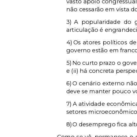
vasto apoio congressual
não cessarão em vista do
3)
A popularidade do g
articulação é engrandeci
4)
Os atores políticos d
governo estão em franco 
5)
No curto prazo o gover
e (ii) há concreta persp
6)
O cenário externo não
deve se manter pouco vol
7)
A atividade econômica
setores microeconômico
8)
O desemprego fica alto
Como se vê, permanece o c