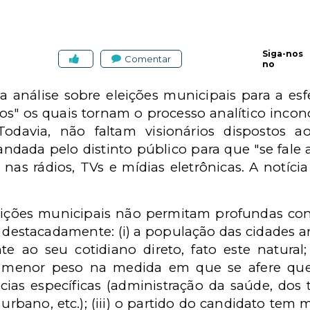
Siga-nos
Comentar
no
 a análise sobre eleições municipais para a es
ros" os quais tornam o processo analítico inconc
Todavia, não faltam visionários dispostos a
andada pelo distinto público para que "se fale 
r nas rádios, TVs e mídias eletrônicas. A notíc
eições municipais não permitam profundas con
s, destacadamente: (i) a população das cidades an
 ao seu cotidiano direto, fato este natural; (
m menor peso na medida em que se afere ques
as específicas (administração da saúde, dos 
urbano, etc.); (iii) o partido do candidato tem 