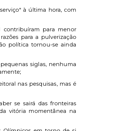
serviço" à última hora, com
l contribuíram para menor
 razões para a pulverização
o política tornou-se ainda
s pequenas siglas, nenhuma
samente;
eitoral nas pesquisas, mas é
ber se sairá das fronteiras
 da vitória momentânea na
s Olímpicos em torno de si