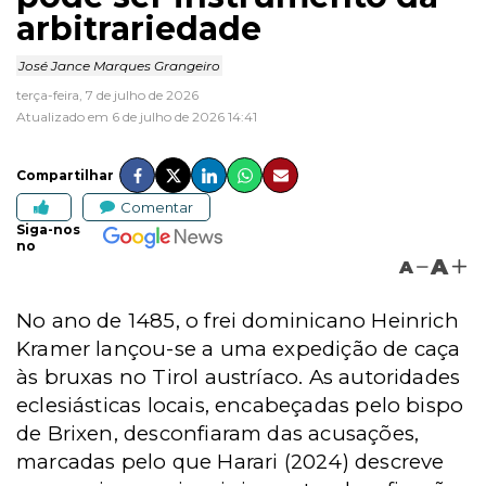
arbitrariedade
José Jance Marques Grangeiro
terça-feira, 7 de julho de 2026
Atualizado em 6 de julho de 2026 14:41
Compartilhar
Comentar
Siga-nos
no
A
A
No ano de 1485, o frei dominicano Heinrich
Kramer lançou-se a uma expedição de caça
às bruxas no Tirol austríaco. As autoridades
eclesiásticas locais, encabeçadas pelo bispo
de Brixen, desconfiaram das acusações,
marcadas pelo que Harari (2024) descreve