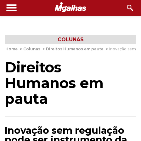
COLUNAS
Home
>
Colunas
>
Direitos Humanos em pauta
>
Inovação sem re
Direitos
Humanos em
pauta
Inovação sem regulação
pode ser instrumento da