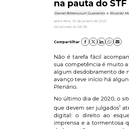
na pauta do STF
Daniel Bittencourt Guariento
e
Ricardo Ma
sexta-feira, 29 de janeiro de 2021
Atualizado às 08:38
Compartilhar
Não é tarefa fácil acompa
sua competência é muito a
algum desdobramento de na
avanço teve início há algun
Plenário.
No último dia de 2020, o si
1
que devem ser julgados
at
digital: o direito ao esq
imprensa e a tormentosa q