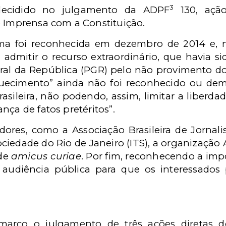
3
decidido no julgamento da ADPF
130, ação
e Imprensa com a Constituição.
ma foi reconhecida em dezembro de 2014 e, n
admitir o recurso extraordinário, que havia si
ral da República (PGR) pelo não provimento d
uecimento” ainda não foi reconhecido ou dem
ileira, não podendo, assim, limitar a liberdad
nça de fatos pretéritos”.
ores, como a Associação Brasileira de Jornalis
ciedade do Rio de Janeiro (ITS), a organização A
 de
amicus curiae
. Por fim, reconhecendo a im
 audiência pública para que os interessado
março o julgamento de três ações diretas de