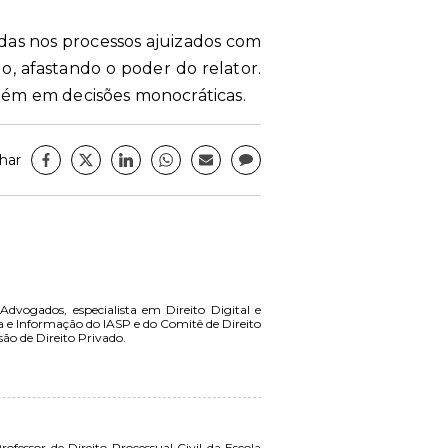
idas nos processos ajuizados com
o, afastando o poder do relator.
bém em decisões monocráticas.
har
vogados, especialista em Direito Digital e
 e Informação do IASP e do Comitê de Direito
são de Direito Privado.
ofessor de Direito Processual Civil da Escola