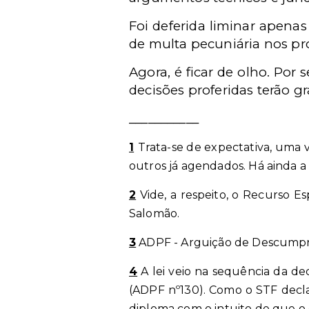
Foi deferida liminar apenas
de multa pecuniária nos pr
Agora, é ficar de olho. Por
decisões proferidas terão g
___________
1
Trata-se de expectativa, uma
outros já agendados. Há ainda a 
2
Vide, a respeito, o Recurso Es
Salomão.
3
ADPF - Arguição de Descumpr
4
A lei veio na sequência da de
(ADPF nº130). Como o STF decla
diploma com o intuito de que o d