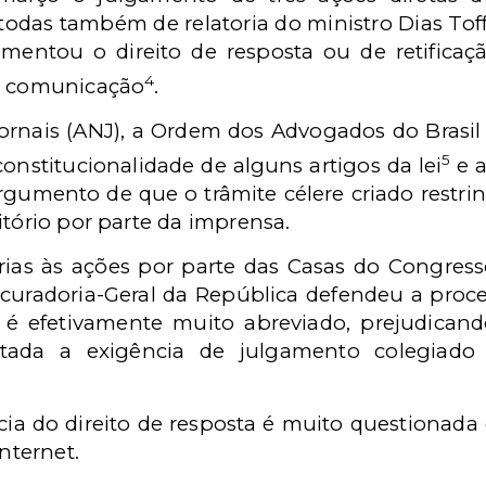
 todas também de relatoria do ministro Dias Toff
lamentou o direito de resposta ou de retific
4
de comunicação
.
ornais (ANJ), a Ordem dos Advogados do Brasil e
5
onstitucionalidade de alguns artigos da lei
e a
argumento de que o trâmite célere criado restrin
itório por parte da imprensa.
rias às ações por parte das Casas do Congress
ocuradoria-Geral da República defendeu a proce
 é efetivamente muito abreviado, prejudicand
tada a exigência de julgamento colegiado 
cia do direito de resposta é muito questionada
internet.