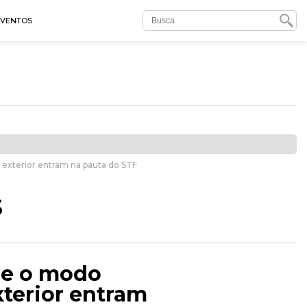
EVENTOS
 exterior entram na pauta do STF
s
a e o modo
xterior entram