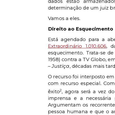
dados estão armazenados
determinação de um juiz bra
Vamos a eles.
Direito ao Esquecimento
Está agendado para a abe
Extraordinário 1.010.606
, d
esquecimento. Trata-se de 
1958) contra a TV Globo, e
– Justiça
, décadas mais tard
O recurso foi interposto em
com recurso especial. Como
2
êxito
, agora será a vez d
imprensa e a necessária
Argumentam os recorrentes
pessoa humana e que o art