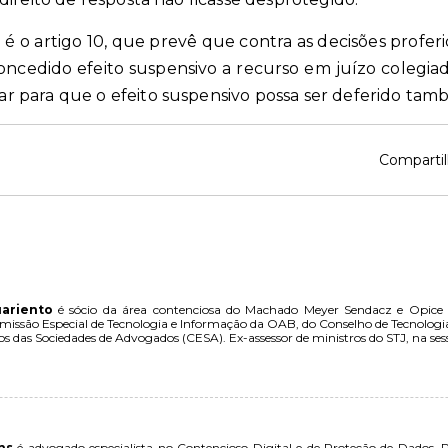
 é o artigo 10, que prevê que contra as decisões profer
oncedido efeito suspensivo a recurso em juízo colegiad
 para que o efeito suspensivo possa ser deferido tam
Compartil
uariento
é sócio da área contenciosa do Machado Meyer Sendacz e Opice Ad
issão Especial de Tecnologia e Informação da OAB, do Conselho de Tecnologia
os das Sociedades de Advogados (CESA). Ex-assessor de ministros do STJ, na ses
ns
é advogado especialista no Contencioso Digital e de Proteção de Dados. Pr