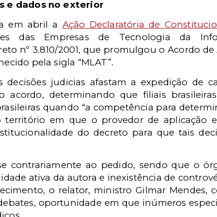
as e dados no exterior
da em abril a
Ação Declaratória de Constitucio
ções das Empresas de Tecnologia da Inf
reto nº 3.810/2001, que promulgou o Acordo de A
nhecido pela sigla “MLAT”.
 decisões judicias afastam a expedição de 
o acordo, determinando que filiais brasileir
rasileiras quando “a competência para determi
território em que o provedor de aplicação est
stitucionalidade do decreto para que tais de
e contrariamente ao pedido, sendo que o órg
idade ativa da autora e inexistência de controvér
ecimento, o relator, ministro Gilmar Mendes,
ebates, oportunidade em que inúmeros especi
icos.