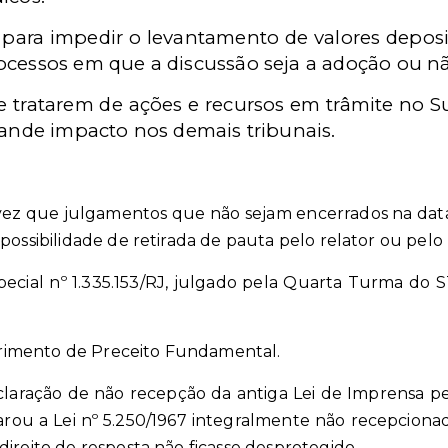
 para impedir o levantamento de valores deposi
ocessos em que a discussão seja a adoção ou n
 se tratarem de ações e recursos em trâmite no 
rande impacto nos demais tribunais.
 vez que julgamentos que não sejam encerrados na dat
possibilidade de retirada de pauta pelo relator ou pelo
pecial nº 1.335.153/RJ, julgado pela Quarta Turma do ST
imento de Preceito Fundamental.
claração de não recepção da antiga Lei de Imprensa pe
rou a Lei nº 5.250/1967 integralmente não recepcionada
ireito de resposta não ficasse desprotegido.