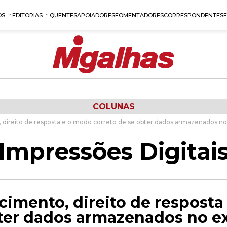
OS
EDITORIAS
QUENTES
APOIADORES
FOMENTADORES
CORRESPONDENTES
COLUNAS
 direito de resposta e o modo correto de se obter dados armazenados no
Impressões Digitai
cimento, direito de respost
bter dados armazenados no e