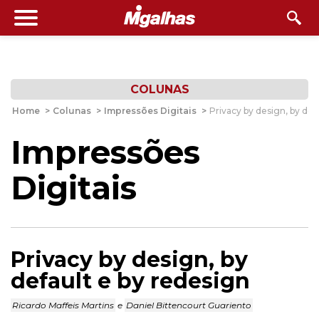
COLUNAS
Home
>
Colunas
>
Impressões Digitais
>
Privacy by design, by def
Impressões
Digitais
Privacy by design, by
default e by redesign
Ricardo Maffeis Martins
e
Daniel Bittencourt Guariento