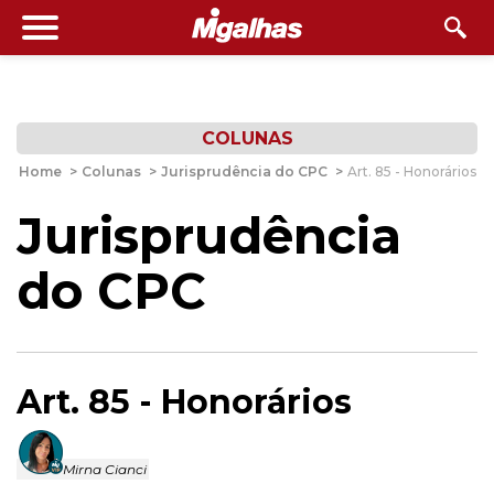
COLUNAS
Home
>
Colunas
>
Jurisprudência do CPC
>
Art. 85 - Honorários
Jurisprudência
do CPC
Art. 85 - Honorários
Mirna Cianci