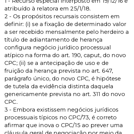
1 - Recurso especial interposto em 19/12/16 e
atribuído à relatora em 25/1/18.
2 - Os propósitos recursais consistem em
definir: (i) se a fixação de determinado valor
a ser recebido mensalmente pelo herdeiro a
título de adiantamento de herança
configura negócio jurídico processual
atípico na forma do art. 190, caput, do novo
CPC; (ii) se a antecipação de uso e de
fruição da herança prevista no art. 647,
parágrafo único, do novo CPC, é hipótese
de tutela da evidência distinta daquela
genericamente prevista no art. 311 do novo
CPC.
3 - Embora existissem negócios jurídicos
processuais típicos no CPC/73, é correto
afirmar que inova o CPC/15 ao prever uma
cláusula geral de negociação por meio da