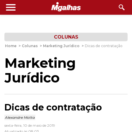
COLUNAS
Home
>
Colunas
>
Marketing Jurídico
>
Dicas de contratação
Marketing
Jurídico
Dicas de contratação
Alexandre Motta
sexta-feira, 10 de maio de 2019
Atualizado às 08:03