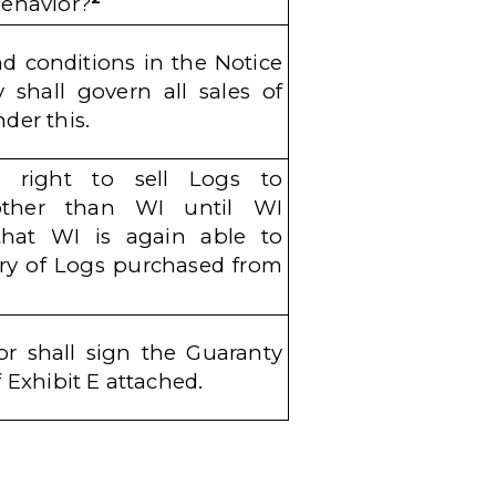
behavior?
d conditions in the Notice
ty shall govern all sales of
der this.
 right to sell Logs to
other than WI until WI
 that WI is again able to
ery of Logs purchased from
r shall sign the Guaranty
f Exhibit E attached
.