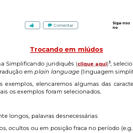
Siga-nos
Comentar
no
Trocando em miúdos
1
a Simplificando juridiquês
, selec
(
clique aqui
)
 tradução em
plain language
(linguagem simplif
s exemplos, elencaremos algumas das caracte
is os exemplos foram selecionados.
te longos, palavras desnecessárias
s, ocultos ou em posição fraca no período (e.g. 