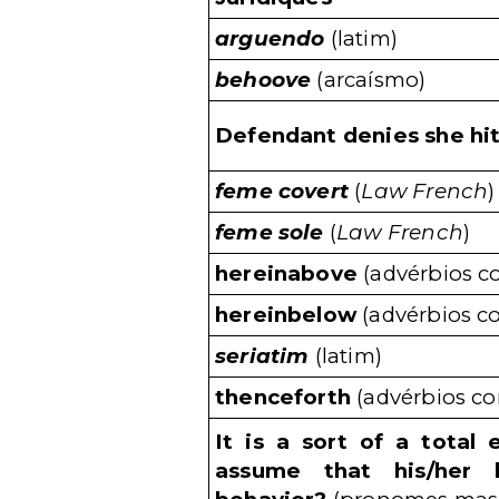
arguendo
(latim)
behoove
(arcaísmo)
Defendant denies she hit 
feme covert
(
Law French
)
feme sole
(
Law French
)
hereinabove
(advérbios c
hereinbelow
(advérbios c
seriatim
(latim)
thenceforth
(advérbios c
It is a sort of a total
assume that his/her b