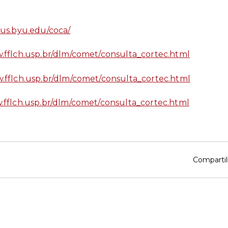
pus.byu.edu/coca/
.fflch.usp.br/dlm/comet/consulta_cortec.html
w.fflch.usp.br/dlm/comet/consulta_cortec.html
.fflch.usp.br/dlm/comet/consulta_cortec.html
Compartil