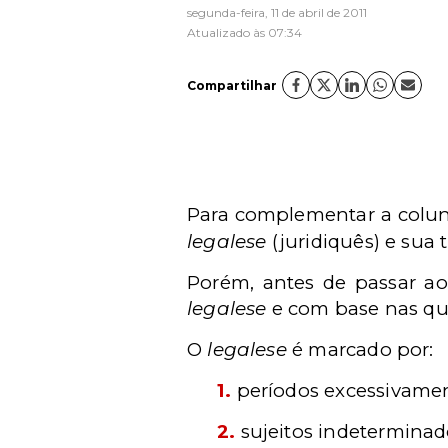
segunda-feira, 11 de abril de 2011
Atualizado às 07:34
Compartilhar
Para complementar a colun
legalese
(juridiquês) e sua
Porém, antes de passar ao
legalese
e com base nas qua
O
legalese
é marcado por:
1.
períodos excessivamen
2.
sujeitos indeterminado