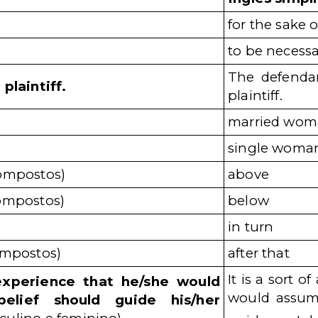
for the sake
to be necess
The defendan
plaintiff.
plaintiff.
married wo
single woma
ompostos)
above
ompostos)
below
in turn
ompostos)
after that
It is a sort o
 experience that he/she would
would assume
elief should guide his/her