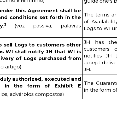
ulino e feminino)
guide one's 
 under this Agreement shall be
The terms an
nd conditions set forth in the
of Availabili
3
y.
(voz passiva, palavras
Logs to WI un
JH has the
to sell Logs to customers other
customers 
s WI shall notify JH that WI is
notifies JH
livery of Logs purchased from
accept deliv
o artigo)
JH.
 duly authorized, executed and
The Guaranto
y in the form of Exhibit E
in the form o
ios, advérbios compostos)