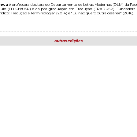
seca
é professora doutora do Departamento de Letras Modernas (DLM) da Facul
Paulo (FFLCH/USP) e da pós-graduação em Tradução (TRADUSP). Fundadora d
urídico: Tradução e Terminologia" (2014) e "Eu não quero outra cesárea" (2016).
outras edições