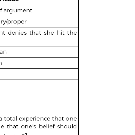
 of argument
ary/proper
t denies that she hit the
man
n
f a total experience that one
 that one's belief should
2