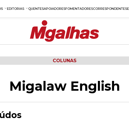
OS
EDITORIAS
QUENTES
APOIADORES
FOMENTADORES
CORRESPONDENTES
COLUNAS
Migalaw English
iúdos