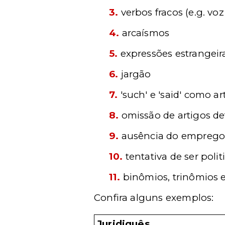
3.
verbos fracos (e.g. vo
4.
arcaísmos
5.
expressões estrangeir
6.
jargão
7.
'such' e 'said' como ar
8.
omissão de artigos defin
9.
ausência do emprego d
10.
tentativa de ser pol
11.
binômios, trinômios e
Confira alguns exemplos:
Juridiquês