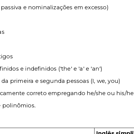
z passiva e nominalizações em excesso)
as
tigos
idos e indefinidos ('the' e 'a' e 'an')
a primeira e segunda pessoas (I, we, you)
iticamente correto empregando he/she ou his/he
 polinômios.
Inglês simpl