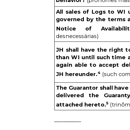
behavior?
(pronomes masc
All sales of Logs to WI
governed by the terms a
Notice of Availabilit
desnecessárias)
JH shall have the right 
than WI until such time a
again able to accept de
4
JH hereunder.
(such com
The Guarantor shall have
delivered the Guarant
5
attached hereto.
(trinôm
__________