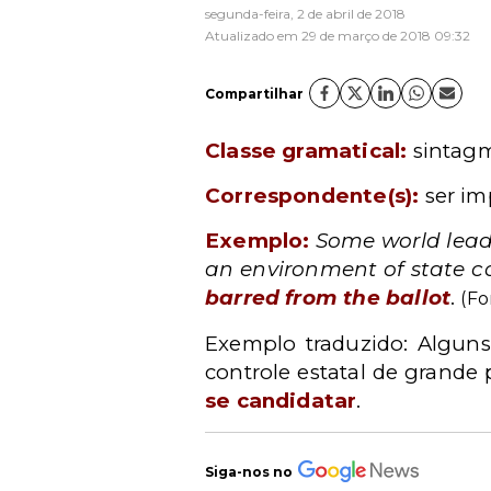
segunda-feira, 2 de abril de 2018
Atualizado em 29 de março de 2018 09:32
Compartilhar
Classe gramatical:
sintagm
Correspondente(s):
ser i
mp
Exemplo:
Some world leade
an environment of state 
barred from the ballot
.
(Fo
Exemplo traduzido:
Alguns
controle estatal de grande 
se candidatar
.
Siga-nos no