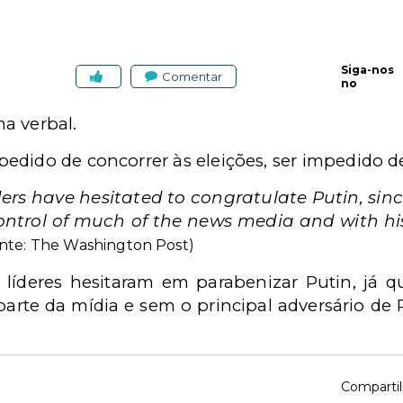
Siga-nos
Comentar
no
a verbal.
edido de concorrer às eleições, ser impedido d
rs have hesitated to congratulate Putin, sinc
control of much of the news media and
with
h
nte: The Washington
Post)
 líderes hesitaram em parabenizar Putin, já qu
parte da mídia e sem o principal adversár
io de
Compartil