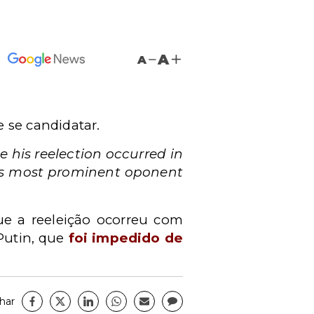
A
A
e se
candidatar.
e his reelection
occurred in
is most prominent oponent
e a reeleiç
ão ocorreu com
Putin, que
foi impedido de
har