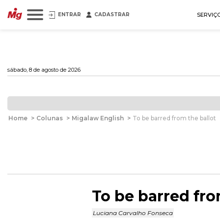
ENTRAR
CADASTRAR
SERVIÇ
sábado, 8 de agosto de 2026
Home
>
Colunas
>
Migalaw English
>
To be barred from the ballot
To be barred fro
Luciana Carvalho Fonseca