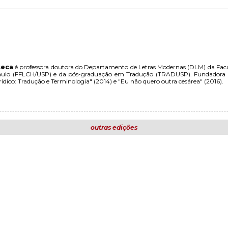
seca
é professora doutora do Departamento de Letras Modernas (DLM) da Facul
Paulo (FFLCH/USP) e da pós-graduação em Tradução (TRADUSP). Fundadora d
urídico: Tradução e Terminologia" (2014) e "Eu não quero outra cesárea" (2016).
outras edições