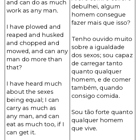
and can do as much
debulhei, algum
work as any man.
homem consegue
fazer mais que isso?
I have plowed and
reaped and husked
Tenho ouvido muito
and chopped and
sobre a igualdade
mowed, and can any
dos sexos; sou capaz
man do more than
de carregar tanto
that?
quanto qualquer
homem, e de comer
I have heard much
também, quando
about the sexes
consigo comida.
being equal; I can
carry as much as
Sou tão forte quanto
any man, and can
qualquer homem
eat as much too, if I
que vive.
can get it.