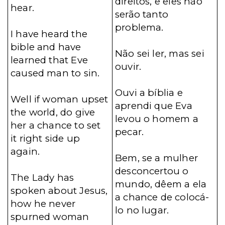
direitos, e eles não
hear.
serão tanto
problema.
I have heard the
bible and have
Não sei ler, mas sei
learned that Eve
ouvir.
caused man to sin.
Ouvi a bíblia e
Well if woman upset
aprendi que Eva
the world, do give
levou o homem a
her a chance to set
pecar.
it right side up
again.
Bem, se a mulher
desconcertou o
The Lady has
mundo, dêem a ela
spoken about Jesus,
a chance de colocá-
how he never
lo no lugar.
spurned woman