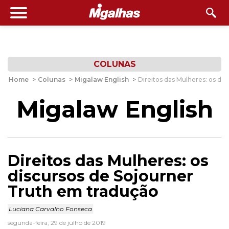
COLUNAS
Home
>
Colunas
>
Migalaw English
>
Direitos das Mulheres: os di
Migalaw English
Direitos das Mulheres: os
discursos de Sojourner
Truth em tradução
Luciana Carvalho Fonseca
segunda-feira, 29 de julho de 2019