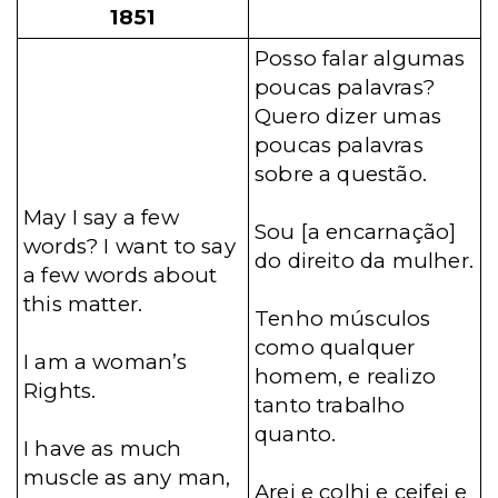
1851
Posso falar algumas
poucas palavras?
Quero dizer umas
poucas palavras
sobre a questão.
May I say a few
Sou [a encarnação]
words? I want to say
do direito da mulher.
a few words about
this matter.
Tenho músculos
como qualquer
I am a woman’s
homem, e realizo
Rights.
tanto trabalho
quanto.
I have as much
muscle as any man,
Arei e colhi e ceifei e