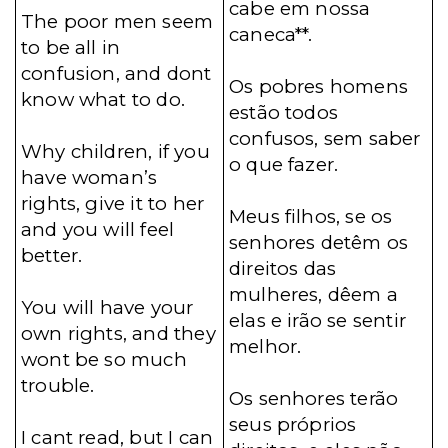
cabe em nossa
The poor men seem
caneca**.
to be all in
confusion, and dont
Os pobres homens
know what to do.
estão todos
confusos, sem saber
Why children, if you
o que fazer.
have woman’s
rights, give it to her
Meus filhos, se os
and you will feel
senhores detêm os
better.
direitos das
mulheres, dêem a
You will have your
elas e irão se sentir
own rights, and they
melhor.
wont be so much
trouble.
Os senhores terão
seus próprios
I cant read, but I can