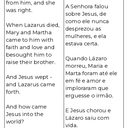
from him, and she
A Senhora falou
was right.
sobre Jesus, de
como ele nunca
When Lazarus died,
desprezou as
Mary and Martha
mulheres, e ela
came to him with
estava certa.
faith and love and
besought him to
Quando Lázaro
raise their brother.
morreu, Maria e
Marta foram até ele
And Jesus wept -
em fé e amor e
and Lazarus came
imploraram que
forth.
erguesse o irmão.
And how came
E Jesus chorou e
Jesus into the
Lázaro saiu com
world?
vida.