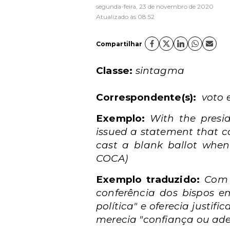
segunda-feira, 23 de novembro de 2020
Atualizado às 08:52
Compartilhar
Classe:
sintagma
Correspondente(s):
voto 
Exemplo:
With the presid
issued a statement that ca
cast a blank ballot when
COCA)
Exemplo traduzido:
Com 
conferência dos bispos
política" e oferecia just
merecia "confiança ou ade