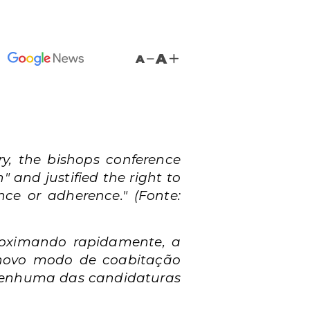
A
A
ry, the bishops conference
 and justified the right to
ence or adherence."
(Fonte:
proximando rapidamente, a
novo modo de coabitação
o nenhuma das candidaturas