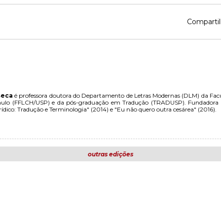
Compartil
seca
é professora doutora do Departamento de Letras Modernas (DLM) da Facul
Paulo (FFLCH/USP) e da pós-graduação em Tradução (TRADUSP). Fundadora d
urídico: Tradução e Terminologia" (2014) e "Eu não quero outra cesárea" (2016).
outras edições