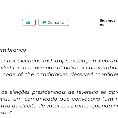
Siga-nos
Comentar
no
em branco
ential elections fast approaching in Februa
lled for "a new mode of political cohabitation"
 none of the candidacies deserved "confid
as eleições presidenciais de fevereiro se a
 emitiu um comunicado que convocava "um 
ificativa do direito de votar em branco quand
são".