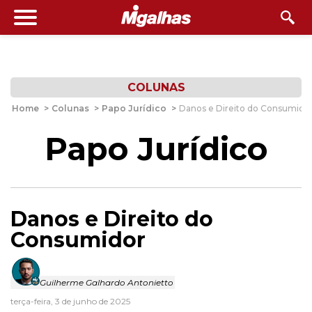
COLUNAS
Home
>
Colunas
>
Papo Jurídico
>
Danos e Direito do Consumido
Papo Jurídico
Danos e Direito do
Consumidor
Guilherme Galhardo Antonietto
terça-feira, 3 de junho de 2025