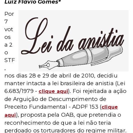
Luiz Flávio Gomes*
Por
7
vot
os
a 2
o
STF
,
nos dias 28 e 29 de abril de 2010, decidiu
manter intacta a lei brasileira de anistia (Lei
6.683/1979 -
). Foi rejeitada a ação
clique
aqui
de Arguição de Descumprimento de
Preceito Fundamental - ADPF 153 (
clique
), proposta pela OAB, que pretendia o
aqui
reconhecimento de que a lei não teria
perdoado os torturadores do regime militar.