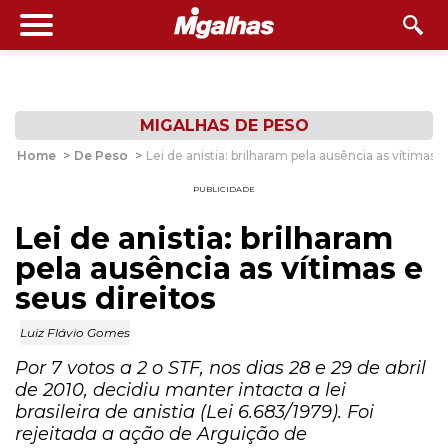
MIGALHAS DE PESO
Home
>
De Peso
>
Lei de anistia: brilharam pela ausência as vítimas e
PUBLICIDADE
Lei de anistia: brilharam
pela ausência as vítimas e
seus direitos
Luiz Flávio Gomes
Por 7 votos a 2 o STF, nos dias 28 e 29 de abril
de 2010, decidiu manter intacta a lei
brasileira de anistia (Lei 6.683/1979). Foi
rejeitada a ação de Arguição de