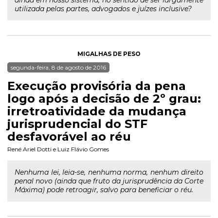
ainda em nosso sistema, no sentido de ser largamente
utilizada pelas partes, advogados e juízes inclusive?
MIGALHAS DE PESO
segunda-feira, 8 de agosto de 2016
Execução provisória da pena
logo após a decisão de 2º grau:
irretroatividade da mudança
jurisprudencial do STF
desfavorável ao réu
René Ariel Dotti
e
Luiz Flávio Gomes
Nenhuma lei, leia-se, nenhuma norma, nenhum direito
penal novo (ainda que fruto da jurisprudência da Corte
Máxima) pode retroagir, salvo para beneficiar o réu.