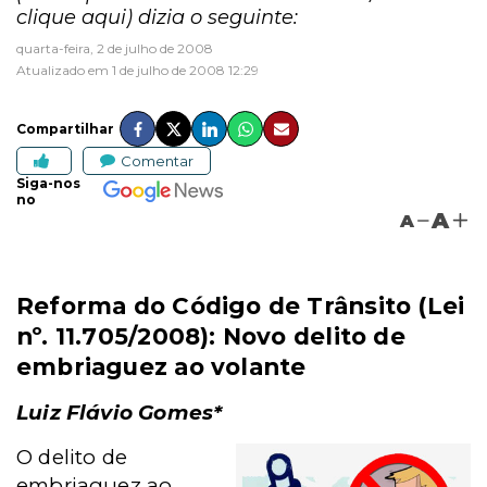
clique aqui) dizia o seguinte:
quarta-feira, 2 de julho de 2008
Atualizado em 1 de julho de 2008 12:29
Compartilhar
Comentar
Siga-nos
no
A
A
Reforma do Código de Trânsito (Lei
nº. 11.705/2008): Novo delito de
embriaguez ao volante
Luiz Flávio Gomes*
O delito de
embriaguez ao