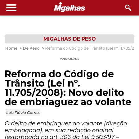
MIGALHAS DE PESO
Home
>
De Peso
>
Reforma do Código de Trânsito (Lei nº. 11.705/20
PUBLICIDADE
Reforma do Código de
Trânsito (Lei nº.
11.705/2008): Novo delito
de embriaguez ao volante
Luiz Flávio Gomes
O delito de embriaguez ao volante (direção
embriagada), em sua redação original
(estampada no art. 306 da Lei 9.503/97 –