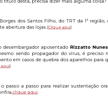
o título desta, precisa dizer mais alguma coisa?
orges dos Santos Filho, do TRT da 1ª região, 
te abertura das lojas.
(
Clique aqui
)
o desembargador aposentado
Rizzatto Nune
mesmo sendo propagador do vírus, é preciso 
mento em casos de quebra dos aparelhos para q
 aqui
)
 o passo a passo para realizar sustentação oral
nfira,
clique aqui
.