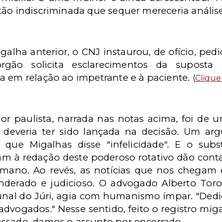
tão indiscriminada que sequer mereceria análise
galha anterior, o CNJ instaurou, de ofício, ped
órgão solicita esclarecimentos da supost
a em relação ao impetrante e à paciente.
(
Clique
r paulista, narrada nas notas acima, foi de u
o deveria ter sido lançada na decisão. Um ar
que Migalhas disse "infelicidade". E o subst
m à redação deste poderoso rotativo dão conta
mano. Ao revés, as notícias que nos chegam
derado e judicioso. O advogado Alberto Tor
unal do Júri, agia com humanismo ímpar. "Ded
advogados." Nesse sentido, feito o registro mig
ssado, damos o assunto por encerrado.