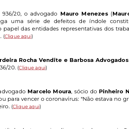
P 936/20, o advogado
Mauro Menezes
(
Maur
ga uma série de defeitos de índole constit
do papel das entidades representativas dos tra
a.
(
Clique aqui
)
rdeira Rocha Vendite e Barbosa Advogados
36/20.
(
Clique aqui
)
, advogado
Marcelo Moura
, sócio do
Pinheiro 
ou para vencer o coronavírus: "Não estava no gr
eiro.
(
Clique aqui
)