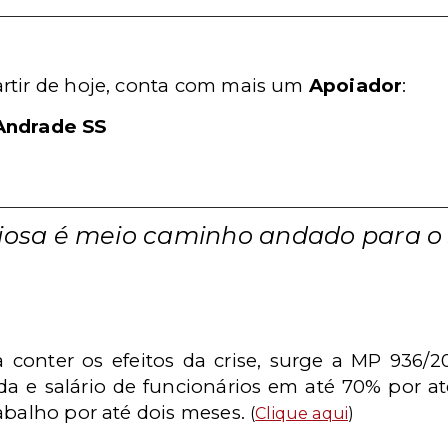
artir de hoje, conta com mais um
Apoiador
:
Andrade SS
riosa é meio caminho andado para o 
onter os efeitos da crise, surge a MP 936/2
ada e salário de funcionários em até 70% por a
abalho por até dois meses.
(
Clique aqui
)