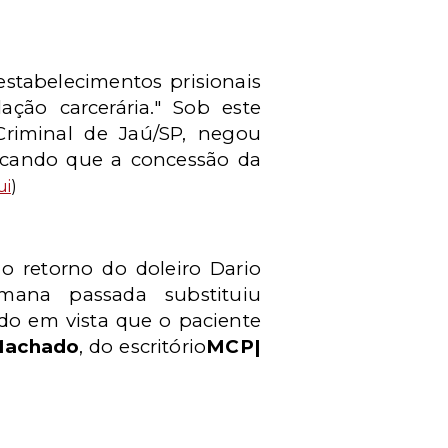
stabelecimentos prisionais
ção carcerária." Sob este
 Criminal de Jaú/SP, negou
tacando que a concessão da
ui
)
o retorno do doleiro Dario
emana passada substituiu
ndo em vista que o paciente
Machado
, do escritório
MCP|