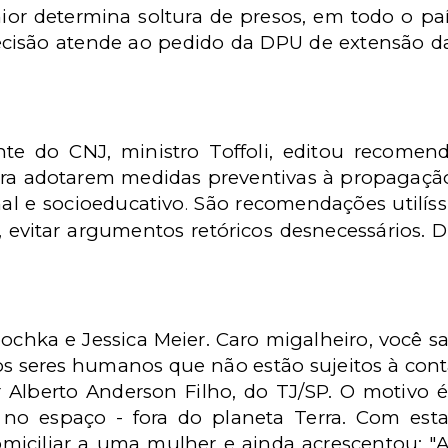
nior determina soltura de presos, em todo o pa
ecisão atende ao pedido da DPU de extensão da
)
nte do CNJ, ministro Toffoli, editou recome
ara adotarem medidas preventivas à propagaçã
nal e socioeducativo
São recomendações utilíss
.
 evitar argumentos retóricos desnecessários. D
chka e Jessica Meier. Caro migalheiro, você 
s seres humanos que não estão sujeitos à cont
lberto Anderson Filho, do TJ/SP. O motivo 
 no espaço - fora do planeta Terra. Com est
iciliar a uma mulher e ainda acrescentou: "A 