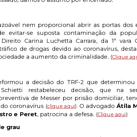
zoável nem proporcional abrir as portas dos e
 evitar-se suposta contaminação da popula
Direito Carina Luchetta Carrara, da 1ª vara
tráfico de drogas devido ao coronavírus, des
sociedade a aumento da criminalidade.
(
Clique aq
 reformou a decisão do TRF-2 que determinou 
Schietti restabeleceu decisão, que na s
reventiva de Messer por prisão domiciliar, te
o do coronavírus
O advogado
Átila 
(
clique aqui
).
stro e Peret
, patrocina a defesa.
(
Clique aqui
)
de grau