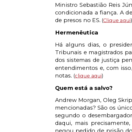
Ministro Sebastião Reis Jú
condicionada a fiança. A d
de presos no ES.
(
Clique aqui
Hermenêutica
Há alguns dias, o preside
Tribunais e magistrados p
dos sistemas de justiça pe
entendimentos e, com isso,
notas.
(
clique aqui
)
Quem está a salvo?
Andrew Morgan, Oleg Skripo
mencionadas? São os único
segundo o desembargador A
daqui, mais precisamente,
negou pedido de prisão dom