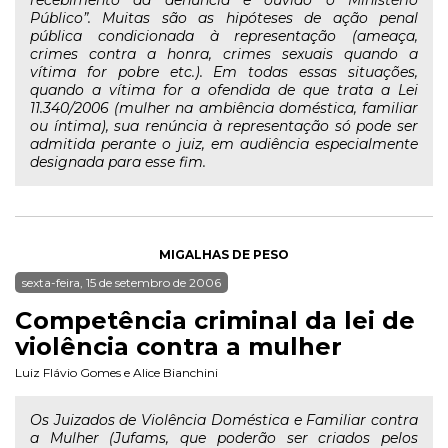
recebimento da denúncia e ouvido o Ministério
Público”. Muitas são as hipóteses de ação penal
pública condicionada à representação (ameaça,
crimes contra a honra, crimes sexuais quando a
vítima for pobre etc.). Em todas essas situações,
quando a vítima for a ofendida de que trata a Lei
11.340/2006 (mulher na ambiência doméstica, familiar
ou íntima), sua renúncia à representação só pode ser
admitida perante o juiz, em audiência especialmente
designada para esse fim.
MIGALHAS DE PESO
sexta-feira, 15 de setembro de 2006
Competência criminal da lei de
violência contra a mulher
Luiz Flávio Gomes
e
Alice Bianchini
Os Juizados de Violência Doméstica e Familiar contra
a Mulher (Jufams, que poderão ser criados pelos