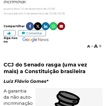
incriminar.
quarta-feira, 10 de dezembro de 2008
Atualizado em 9 de dezembro de 2008 09:55
Compartilhar
Comentar
Siga-nos
no
A
A
CCJ do Senado rasga (uma vez
mais) a Constituição brasileira
Luiz Flávio Gomes*
A garantia
da não auto-
incriminação