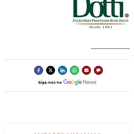
______________
Siga-nos no