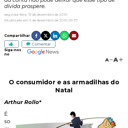
da conta não pode deixar que esse tipo de
dívida prospere.
segunda-feira, 13 de dezembro de 2010
Atualizado em 9 de dezembro de 2010 09:37
Compartilhar
Comentar
Siga-nos
no
A
A
O consumidor e as armadilhas do
Natal
Arthur Rollo*
É
so