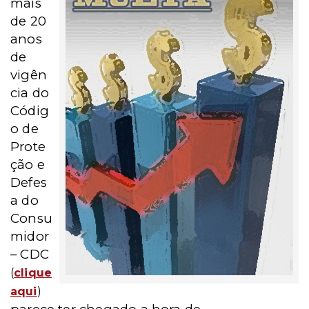
mais
de 20
anos
de
vigên
cia do
Códig
o de
Prote
ção e
Defes
a do
Consu
midor
– CDC
(
clique
aqui
)