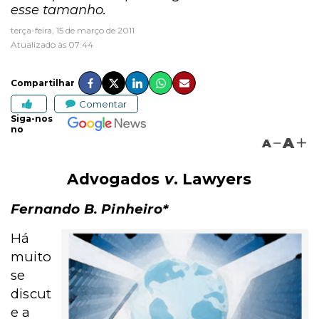
esse tamanho.
terça-feira, 15 de março de 2011
Atualizado às 07:44
Compartilhar
Comentar
Siga-nos
no
A
A
Advogados
v
. Lawyers
Fernando B. Pinheiro*
Há
muito
se
discut
e a