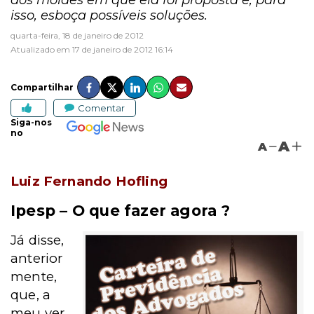
dos moldes em que ela foi proposta e, para
isso, esboça possíveis soluções.
quarta-feira, 18 de janeiro de 2012
Atualizado em 17 de janeiro de 2012 16:14
Compartilhar
Comentar
Siga-nos
no
A
A
Luiz Fernando Hofling
Ipesp – O que fazer agora ?
Já disse,
anterior
mente,
que, a
meu ver,