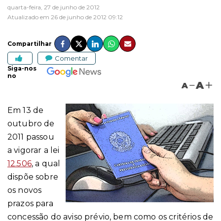
quarta-feira, 27 de junho de 2012
Atualizado em 26 de junho de 2012 09:12
Compartilhar
Comentar
Siga-nos
no
A
A
Em 13 de
outubro de
2011 passou
a vigorar a lei
12.506
, a qual
dispõe sobre
os novos
prazos para
concessão do aviso prévio, bem como os critérios de