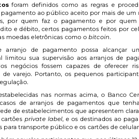
tos
foram definidos como as regras e proced
e pagamento ao público aceito por mais de um 
inais, por quem faz o pagamento e por quem
dito e débito, certos pagamentos feitos por 
 as moedas eletrônicas como o
bitcoin
.
de arranjo de pagamento possa alcançar u
l limitou sua supervisão aos arranjos de p
dos negócios fossem capazes de oferecer ri
de varejo. Portanto, os pequenos participan
regulação.
stabelecidas nas normas acima, o Banco Cen
 casos de arranjos de pagamentos que tenha
 rede de estabelecimentos que apresentem cla
 cartões
private label
, e os destinados ao pag
s para transporte público e os cartões de celula