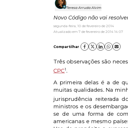
Teresa Arruda Alvim
Novo Código não vai resolver
segunda-feira, 10 de fevereiro de 2014
Atualizado em 7 de fevereiro de 2014 14:07
Compartilhar
Três observações são neces
1
CPC
.
A primeira delas é a de q
muitas qualidades. Na minha
jurisprudência reiterada d
ministros e os desembargad
se de uma forma de comb
americanas e mesmo países e