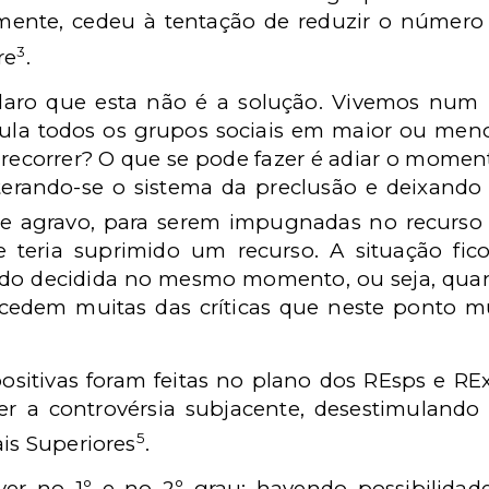
izmente, cedeu à tentação de reduzir o númer
3
re
.
laro que esta não é a solução. Vivemos num 
cula todos os grupos sociais em maior ou men
e recorrer? O que se pode fazer é adiar o moment
terando-se o sistema da preclusão e deixando
 de agravo, para serem impugnadas no recurso
 teria suprimido um recurso. A situação fico
ndo decidida no mesmo momento, ou seja, quand
cedem muitas das críticas que neste ponto m
sitivas foram feitas no plano dos REsps e REx
ver a controvérsia subjacente, desestimulando 
5
ais Superiores
.
r no 1º e no 2º grau: havendo possibilidade