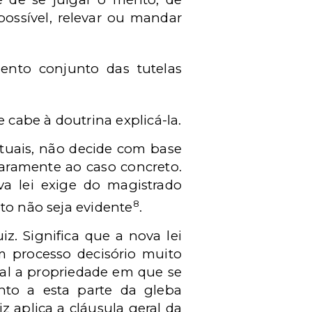
possível, relevar ou mandar
mento conjunto das tutelas
cabe à doutrina explicá-la.
atuais, não decide com base
claramente ao caso concreto.
va lei exige do magistrado
8
to não seja evidente
.
z. Significa que a nova lei
 processo decisório muito
ial a propriedade em que se
anto a esta parte da gleba
z aplica a cláusula geral da