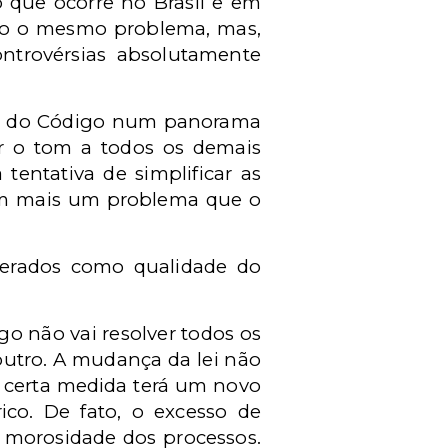
o que ocorre no Brasil e em
endo o mesmo problema, mas,
ontrovérsias absolutamente
ção do Código num panorama
r o tom a todos os demais
entativa de simplificar as
 em mais um problema que o
erados como qualidade do
o não vai resolver todos os
outro. A mudança da lei não
 certa medida terá um novo
ico. De fato, o excesso de
a morosidade dos processos.