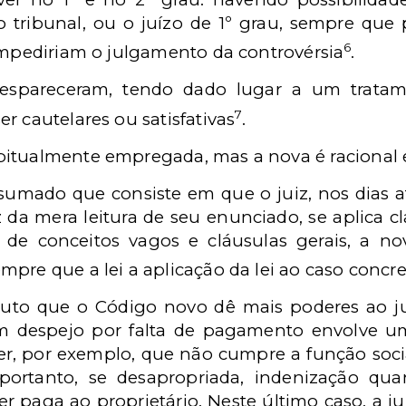
o tribunal, ou o juízo de 1º grau, sempre que 
6
 impediriam o julgamento da controvérsia
.
 despareceram, tendo dado lugar a um trata
7
r cautelares ou satisfativas
.
itualmente empregada, mas a nova é racional e 
nsumado que consiste em que o juiz, nos dias 
z da mera leitura de seu enunciado, se aplica 
 de conceitos vagos e cláusulas gerais, a no
pre que a lei a aplicação da lei ao caso concre
luto que o Código novo dê mais poderes ao jui
m despejo por falta de pagamento envolve um
er, por exemplo, que não cumpre a função soc
 portanto, se desapropriada, indenização qu
 paga ao proprietário. Neste último caso, a jui