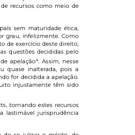
o de recursos como meio de
país sem maturidade ética,
or grau, infelizmente. Como
o de exercício deste direito,
 as questões decididas pelo
4
 de apelação
. Assim, nesse
u quase inalterada, pois a
o for decidida a apelação.
uito injustamente têm sido
ts, tornando estes recursos
a lastimável jurisprudência
 de se julgar o mérito, de