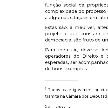
função social da propried
complexidade do processo de
a algumas citações em lati
Estas são, a meu ver, alte
projeto, e que constam de
democracia, são fruto de u
Para concluir, deve-se l
operadores do Direito e
esperadas, ser acompanhada
de bons exemplos.
_______________
1
Todos os artigos mencionados
tramita na Câmara dos Deputado
2
Art. 520 e ss.