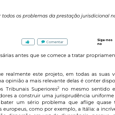
 todos os problemas da prestação jurisdicional no
Siga-nos
Comentar
no
sárias antes que se comece a tratar propriame
ue realmente este projeto, em todas as suas 
 opinião a mais relevante delas é conter dispo
2
os Tribunais Superiores
no mesmo sentido e
ores a construir uma jurisprudência uniforme e
ater um sério problema que aflige quase to
uropeus, como por exemplo, a Itália: a incríve