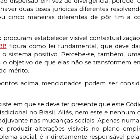
ão dispersão em vez de divergência, porque, 
 haver duas teses jurídicas diferentes resolv
ou cinco maneiras diferentes de pôr fim a c
to procuram estabelecer visível contextualiza
88
figura como lei fundamental, que deve da
o sistema positivo. Percebe-se, também, uma t
com o objetivo de que elas não se transformem
do mérito.
 pontos acima mencionados podem ser consid
ste em que se deve ter presente que este Códig
isdicional no Brasil. Aliás, nem este e nenhum 
djuvante nas mudanças sociais. Apenas numa
 produzir alterações visíveis no plano empír
oblema social, é indiretamente responsável pel