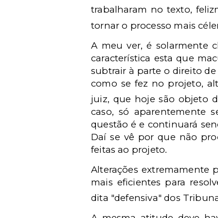
trabalharam no texto, fel
tornar o processo mais céle
A meu ver, é solarmente c
característica esta que ma
subtrair à parte o direito d
como se fez no projeto, al
juiz, que hoje são objeto
caso, só aparentemente se
questão é e continuará se
Daí se vê por que não pro
feitas ao projeto.
Alterações extremamente po
mais eficientes para resol
dita "defensiva" dos Tribun
A mesma atitude deve have