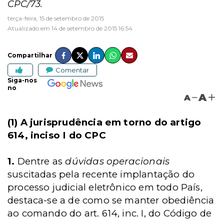
CPC/73.
terça-feira, 15 de setembro de 2015
Atualizado em 14 de setembro de 2015 16:54
Compartilhar
Comentar
Siga-nos
no
A
A
(1) A jurisprudência em torno do artigo
614, inciso I do CPC
1.
Dentre as
dúvidas operacionais
suscitadas pela recente implantação do
processo judicial eletrônico em todo País,
destaca-se a de como se manter obediência
ao comando do art. 614, inc. I, do Código de