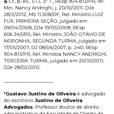
4
Cf., p. ex., STJ, 3ª T., REsp 904.813/PR, rel.
Min. Nancy Andrighi, j. 20/10/2011, DJe
28/2/2012; MS 11.308/DF, Rel. Ministro LUIZ
FUX, PRIMEIRA SEÇÃO, julgado em
09/04/2008, DJe 19/05/2008; REsp
606.345/RS, Rel. Ministro JOÃO OTÁVIO DE
NORONHA, SEGUNDA TURMA, julgado em
17/05/2007, DJ 08/06/2007, p. 240; REsp
904.813/PR, Rel. Ministra NANCY ANDRIGHI,
TERCEIRA TURMA, julgado em 20/10/2011,
DJe 28/02/2012.
_____________________
*
Gustavo Justino de Oliveira
é advogado
do escritório
Justino de Oliveira
Advogados
. Professor doutor de direito
administrativo da Faculdade de Direito da