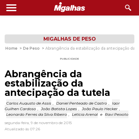
MIGALHAS DE PESO
Home
>
De Peso
>
Abrangência da estabilização da antecipação da t
PUBLICIDADE
Abrangência da
estabilização da
antecipação da tutela
Carlos Augusto de Assis
,
Daniel Penteado de Castro
,
Igor
Guilhen Cardoso
,
João Batista Lopes
,
João Paulo Hecker
,
Leonardo Ferres da Silva Ribeiro
,
Letícia Arenal
e
Ravi Peixoto
segunda-feira, 9 de novembro de 2015
Atualizado às 07:26