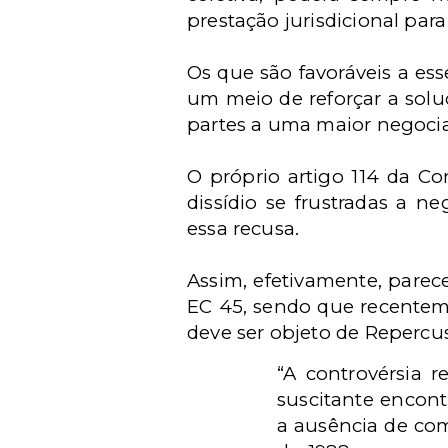
prestação jurisdicional par
Os que são favoráveis a es
um meio de reforçar a solu
partes a uma maior negoci
O próprio artigo 114 da Co
dissídio se frustradas a 
essa recusa.
Assim, efetivamente, parece
EC 45, sendo que recenteme
deve ser objeto de Repercu
“A controvérsia 
suscitante encont
a ausência de com