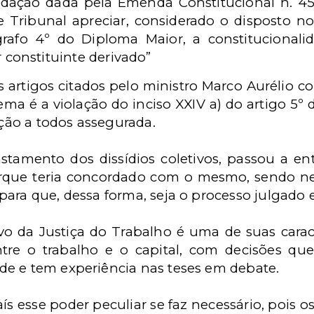
edação dada pela Emenda Constitucional n. 45
e Tribunal apreciar, considerado o disposto nos
rafo 4º do Diploma Maior, a constitucional
 constituinte derivado”
s artigos citados pelo ministro Marco Aurélio c
tema é a violação do inciso XXIV a) do artigo 5º
ição a todos assegurada.
stamento dos dissídios coletivos, passou a e
porque teria concordado com o mesmo, sendo ne
ara que, dessa forma, seja o processo julgado e
o da Justiça do Trabalho é uma de suas carac
tre o trabalho e o capital, com decisões que
e e tem experiência nas teses em debate.
 esse poder peculiar se faz necessário, pois os