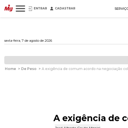
ENTRAR
CADASTRAR
SERVIÇ
sexta-feira, 7 de agosto de 2026
Home
>
De Peso
>
A exigência de comum acordo na negociação col
A exigência de 
José Alberto Couto Maciel