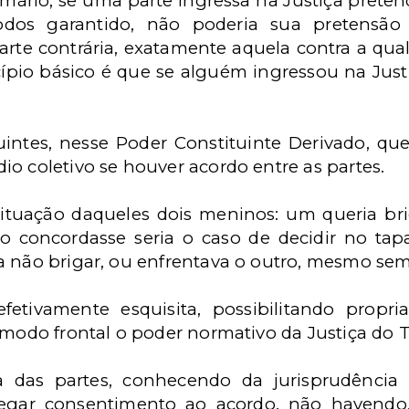
imário, se uma parte ingressa na Justiça preten
 todos garantido, não poderia sua pretensã
rte contrária, exatamente aquela contra a qual
ípio básico é que se alguém ingressou na Jus
intes, nesse Poder Constituinte Derivado, qu
o coletivo se houver acordo entre as partes.
ituação daqueles dois meninos: um queria bri
ro concordasse seria o caso de decidir no t
a não brigar, ou enfrentava o outro, mesmo sem
tivamente esquisita, possibilitando propria
 modo frontal o poder normativo da Justiça do 
 das partes, conhecendo da jurisprudência 
negar consentimento ao acordo, não havendo,