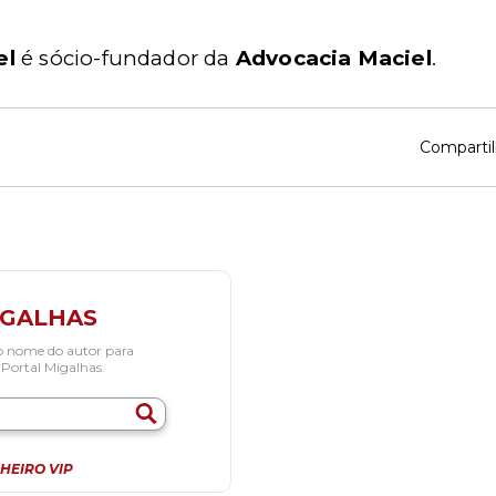
el
é sócio-fundador da
Advocacia Maciel
.
Compartil
IGALHAS
o nome do autor para
 Portal Migalhas.
HEIRO VIP