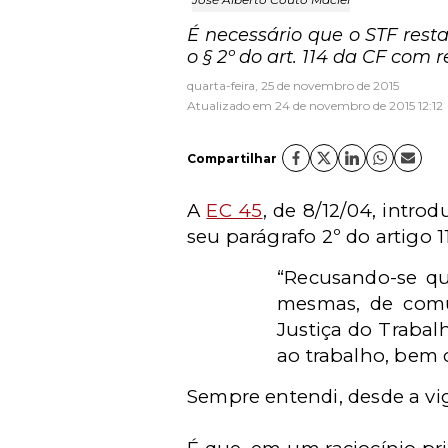
É necessário que o STF resta
o § 2º do art. 114 da CF com
quarta-feira, 25 de novembro de 2015
Atualizado em 24 de novembro de 2015 12:12
Compartilhar
A
EC 45
, de 8/12/04, intro
seu parágrafo 2º do artigo 1
“Recusando-se qu
mesmas, de comum
Justiça do Trabalh
ao trabalho, bem
Sempre entendi, desde a vig