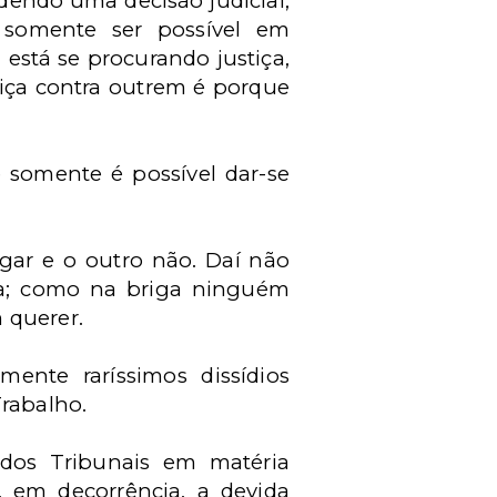
dendo uma decisão judicial,
o somente ser possível em
 está se procurando justiça,
tiça contra outrem é porque
e somente é possível dar-se
gar e o outro não. Daí não
apa; como na briga ninguém
 querer.
mente raríssimos dissídios
Trabalho.
dos Tribunais em matéria
 em decorrência, a devida