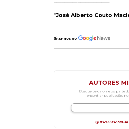
_____________________
*
José Alberto Couto Maci
Siga-nos no
AUTORES M
Busque pelo nome ou parte d
encontrar publicações no
QUERO SER MIGAL