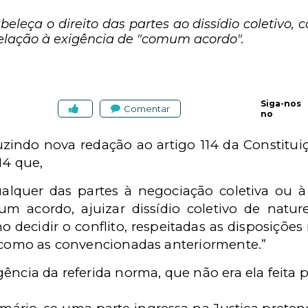
beleça o direito das partes ao dissídio coletivo, 
 relação à exigência de "comum acordo".
Siga-nos
Comentar
no
duzindo nova redação ao artigo 114 da Constitu
14 que,
alquer das partes à negociação coletiva ou à 
 acordo, ajuizar dissídio coletivo de natu
o decidir o conflito, respeitadas as disposiçõe
 como as convencionadas anteriormente.”
ência da referida norma, que não era ela feita p