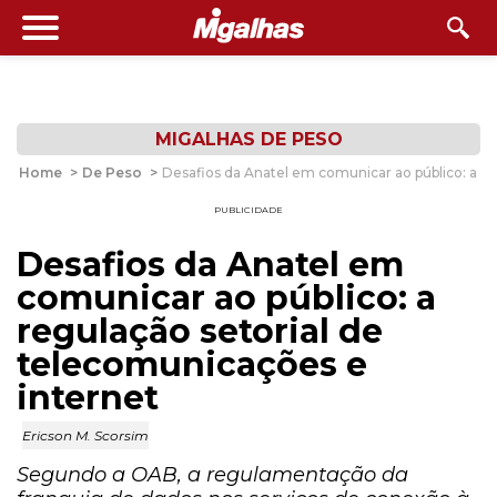
MIGALHAS DE PESO
Home
>
De Peso
>
Desafios da Anatel em comunicar ao público: a re
PUBLICIDADE
Desafios da Anatel em
comunicar ao público: a
regulação setorial de
telecomunicações e
internet
Ericson M. Scorsim
Segundo a OAB, a regulamentação da