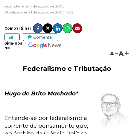
segunda-feira, 4 de agosto de 2003
Atualizado em 1 de agosto de 2003 14:12
Compartilhar
Comentar
Siga-nos
no
A
A
Federalismo e Tributação
Hugo de Brito Machado*
Entende-se por federalismo a
corrente de pensamento que,
no âmbito da Ciência Política,