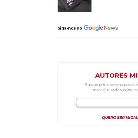
Siga-nos no
AUTORES M
Busque pelo nome ou parte d
encontrar publicações no
QUERO SER MIGAL