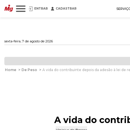
ENTRAR
CADASTRAR
SERVIÇ
sexta-feira, 7 de agosto de 2026
Home
>
De Peso
>
A vida do contribuinte depois da adesão à lei de r
A vida do contri
Vinicius de Barros