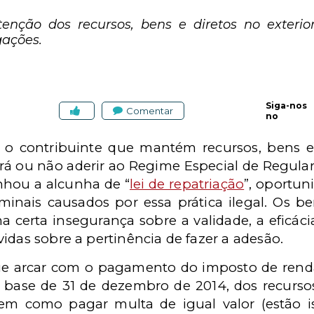
nção dos recursos, bens e diretos no exterior
ações.
Siga-nos
Comentar
no
 o contribuinte que mantém recursos, bens e
e irá ou não aderir ao Regime Especial de Regula
hou a alcunha de “
lei de repatriação
”, oportun
iminais causados por essa prática ilegal. Os be
a certa insegurança sobre a validade, a eficáci
idas sobre a pertinência de fazer a adesão.
que arcar com o pagamento do imposto de renda
ta base de 31 de dezembro de 2014, dos recurso
bem como pagar multa de igual valor (estão i