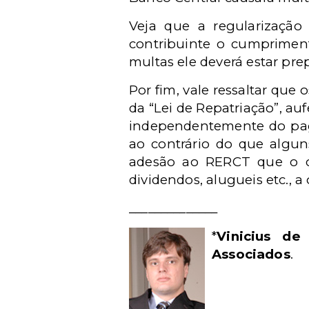
Veja que a regularização
contribuinte o cumpriment
multas ele deverá estar pre
Por fim, vale ressaltar que
da “Lei de Repatriação”, aufe
independentemente do pag
ao contrário do que algun
adesão ao RERCT que o con
dividendos, alugueis etc., a
______________
*
Vinicius de
Associados
.