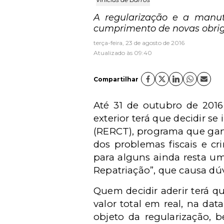
A regularização e a manute
cumprimento de novas obrig
terça-feira, 23 de agosto de 2016
Atualizado às 09:40
Compartilhar
Até 31 de outubro de 2016
exterior terá que decidir s
(RERCT), programa que gan
dos problemas fiscais e cr
para alguns ainda resta um
Repatriação”, que causa dúv
Quem decidir aderir terá 
valor total em real, na da
objeto da regularização, 