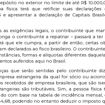
epósito no exterior no limite de até R$ 10.000
 física terá que retificar suas declaraçõe
 e apresentar a declaração de Capitais Brasi
 as exigências legais, o contribuinte que man
 obriga o contribuinte a repatriar – passará a te
girá que ele cumpra, a partir de então, certas
m declarados ao fisco brasileiro. O contribuin
stâncias, formas e alíquotas diferentes daque
ntos auferidos aqui no Brasil.
nças que serão sentidas pelo contribuinte diz
presa estrangeira da qual for sócio ou acion
 recebidos de empresa brasileira, que são ise
angeiras são tributáveis. Sim, a pessoa física 
lado com base na tabela de incidência mensal,
664,68, podendo no entanto deduzir o imposto