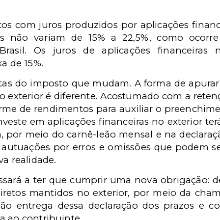
os com juros produzidos por aplicações finan
otas não variam de 15% a 22,5%, como ocorre
rasil. Os juros de aplicações financeiras 
xa de 15%.
tas do imposto que mudam. A forma de apurar 
o exterior é diferente. Acostumado com a reten
me de rendimentos para auxiliar o preenchime
nveste em aplicações financeiras no exterior terá
, por meio do carnê-leão mensal e na declaraçã
de autuações por erros e omissões que podem 
va realidade.
sará a ter que cumprir uma nova obrigação: de
 diretos mantidos no exterior, por meio da cha
 não entrega dessa declaração dos prazos e c
a ao contribuinte.