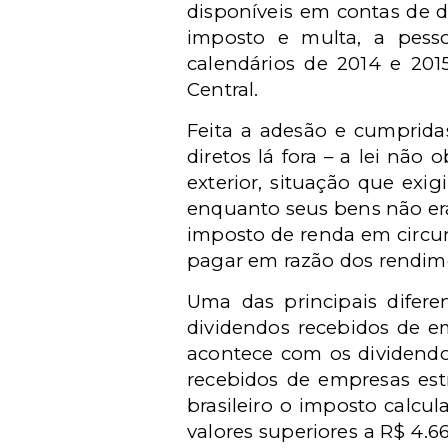
disponíveis em contas de d
imposto e multa, a pessoa
calendários de 2014 e 2015
Central.
Feita a adesão e cumpridas
diretos lá fora – a lei não
exterior, situação que exi
enquanto seus bens não era
imposto de renda em circun
pagar em razão dos rendime
Uma das principais difere
dividendos recebidos de em
acontece com os dividendos
recebidos de empresas estr
brasileiro o imposto calcu
valores superiores a R$ 4.