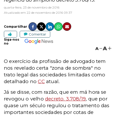
regência do simplório decreto 3.708/19.
quarta-feira, 23 de novembro de 2016
Atualizado em 22 de novembro de 2016 09:37
Compartilhar
Comentar
Siga-nos
no
A
A
O exercício da profissão de advogado tem
nos revelado certa "zona de sombra" no
trato legal das sociedades limitadas como
detalhado no
CC
atual.
Já se disse, com razão, que em má hora se
revogou o velho
decreto. 3.708/19
, que por
quase um século regulou o tratamento das
importantes sociedades por cotas de