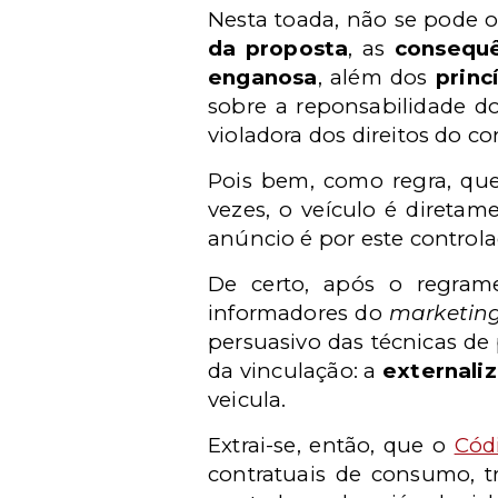
Nesta toada, não se pode o
da proposta
, as
consequê
enganosa
, além dos
princ
sobre a reponsabilidade d
violadora dos direitos do c
Pois bem, como regra, que
vezes, o veículo é diretam
anúncio é por este control
De certo, após o regrame
informadores do
marketin
persuasivo das técnicas de 
da vinculação: a
externali
veicula.
Extrai-se, então, que o
Cód
contratuais de consumo, t