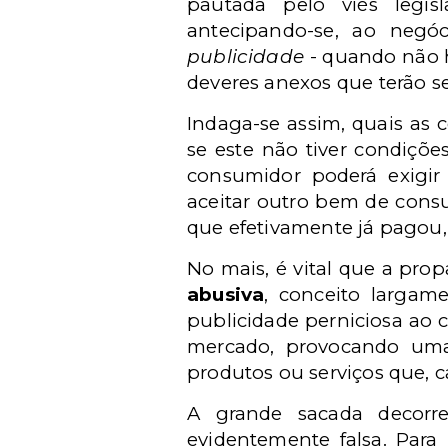
pautada pelo viés legisl
antecipando-se, ao negó
publicidade
- quando não h
deveres anexos que terão se
Indaga-se assim, quais as c
se este não tiver condiçõ
consumidor poderá exigir
aceitar outro bem de consu
que efetivamente já pagou,
No mais, é vital que a pro
abusiva
, conceito largam
publicidade perniciosa ao 
mercado, provocando uma 
produtos ou serviços que, c
A grande sacada decorr
evidentemente falsa. Para 