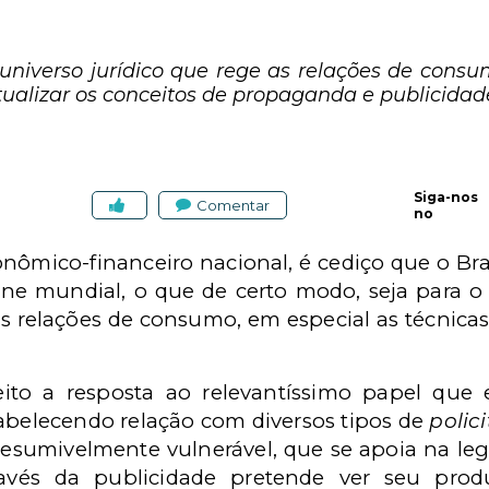
niverso jurídico que rege as relações de cons
tualizar os conceitos de propaganda e publicidad
Siga-nos
Comentar
no
nômico-financeiro nacional, é cediço que o Bra
rine mundial, o que de certo modo, seja para 
s relações de consumo, em especial as técnic
reito a resposta ao relevantíssimo papel q
abelecendo relação com diversos tipos de
polic
sumivelmente vulnerável, que se apoia na legi
avés da publicidade pretende ver seu prod