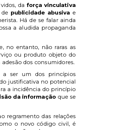
vidos, da
força vinculativa
s de
publicidade abusiva
e
ista. Há de se falar ainda
dossa a aludida propaganda
, no entanto, não raras as
erviço ou produto objeto do
 a adesão dos consumidores.
u a ser um dos princípios
 justificativa no potencial
ra a incidência do princípio
isão da informação
que se
ao regramento das relações
omo o novo código civil, é