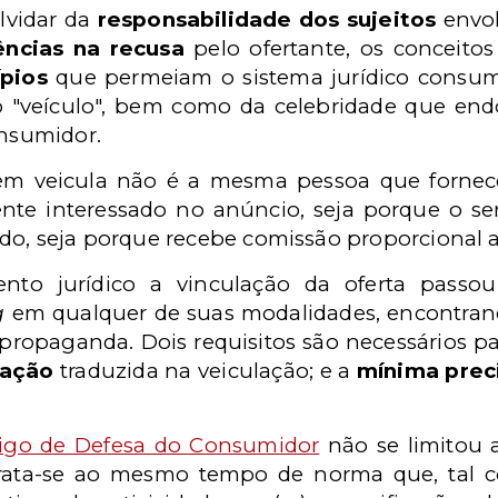
lvidar da
responsabilidade dos sujeitos
envol
ncias na recusa
pelo ofertante, os conceito
ípios
que permeiam o sistema jurídico consumer
o "veículo", bem como da celebridade que en
onsumidor.
m veicula não é a mesma pessoa que fornece
ente interessado no anúncio, seja porque o s
ado, seja porque recebe comissão proporcional
nto jurídico a vinculação da oferta passo
g
em qualquer de suas modalidades, encontrando
propaganda. Dois requisitos são necessários pa
zação
traduzida na veiculação; e a
mínima prec
igo de Defesa do Consumidor
não se limitou 
rata-se ao mesmo tempo de norma que, tal c