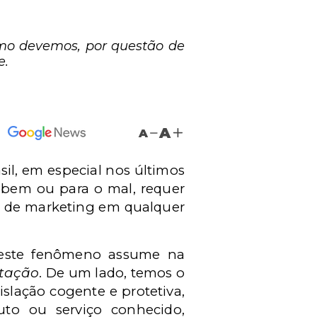
umo devemos, por questão de
e.
A
A
sil, em especial nos últimos
o bem ou para o mal, requer
as de marketing em qualquer
ue este fenômeno assume na
itação
. De um lado, temos o
slação cogente e protetiva,
uto ou serviço conhecido,