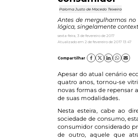
Paloma Justo de Macedo Teixeira
Antes de mergulharmos no u
lógica, singelamente contex
sexta-feira, 3 de fevereiro de 2017
Atualizado em 2 de fevereiro de 2017 13:47
Compartilhar
Apesar do atual cenário eco
quatro anos, tornou-se vit
novas formas de repensar a
de suas modalidades.
Nesta esteira, cabe ao di
sociedade de consumo, est
consumidor considerado pre
de outro, aquele que atr