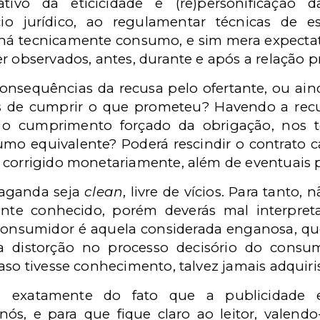
ativo da eticicidade e (re)personificação
cio jurídico, ao regulamentar técnicas de 
á tecnicamente consumo, e sim mera expectativ
r observados, antes, durante e após a relação p
onsequências da recusa pelo ofertante, ou aind
es de cumprir o que prometeu? Havendo a recu
 o cumprimento forçado da obrigação, nos t
mo equivalente? Poderá rescindir o contrato c
 corrigido monetariamente, além de eventuais 
paganda seja
clean
, livre de vícios. Para tanto,
ente conhecido, porém deverás mal interpret
consumidor é aquela considerada enganosa, qu
distorção no processo decisório do consumi
aso tivesse conhecimento, talvez jamais adquiri
e exatamente do fato que a publicidad
nós, e para que fique claro ao leitor, valendo-