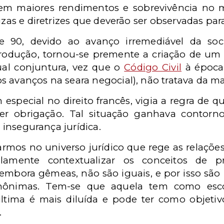
z em maiores rendimentos e sobrevivência no 
lizas e diretrizes que deverão ser observadas pa
90, devido ao avanço irremediável da soc
rodução, tornou-se premente a criação de um
al conjuntura, vez que o
Código Civil
à época 
 avanços na seara negocial), não tratava da mat
 especial no direito francês, vigia a regra de q
r obrigação. Tal situação ganhava contorno
a insegurança jurídica.
armos no universo jurídico que rege as relaçõ
elamente contextualizar os conceitos de p
mbora gêmeas, não são iguais, e por isso são
inônimas. Tem-se que aquela tem como esco
tima é mais diluída e pode ter como objetivo v
.