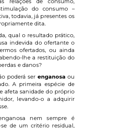
 das relações de consumo,
estimulação do consumo –
a, todavia, já presentes os
ropriamente dita.
a, qual o resultado prático,
sa indevida do ofertante o
ermos ofertados, ou ainda
abendo-lhe a restituição do
perdas e danos?
 não poderá ser
enganosa
ou
ado. A primeira espécie de
e afeta sanidade do próprio
dor, levando-o a adquirir
sse.
e enganosa nem sempre é
se de um critério residual,