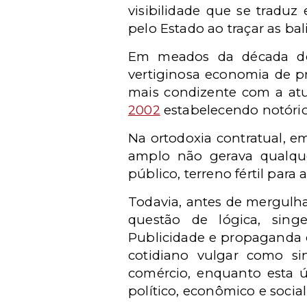
visibilidade que se tradu
pelo Estado ao traçar as ba
Em meados da década de 
vertiginosa economia de p
mais condizente com a atu
2002
estabelecendo notórios
Na ortodoxia contratual, em
amplo não gerava qualque
público, terreno fértil para 
Todavia, antes de mergulh
questão de lógica, sing
Publicidade e propaganda e
cotidiano vulgar como s
comércio, enquanto esta úl
político, econômico e social