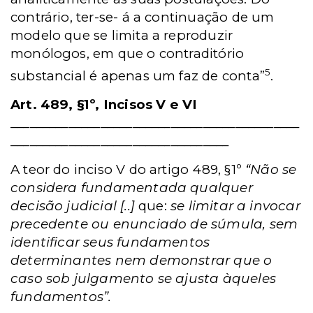
contrário, ter-se- á a continuação de um
modelo que se limita a reproduzir
monólogos, em que o contraditório
5
substancial é apenas um faz de conta”
.
Art. 489, §1º, Incisos V e VI
_____________________________________________
__________________________________
A teor do inciso V do artigo 489, §1º
“Não se
considera fundamentada qualquer
decisão judicial [..]
que:
se limitar a invocar
precedente ou enunciado de súmula, sem
identificar seus fundamentos
determinantes nem demonstrar que o
caso sob julgamento se ajusta àqueles
fundamentos”.