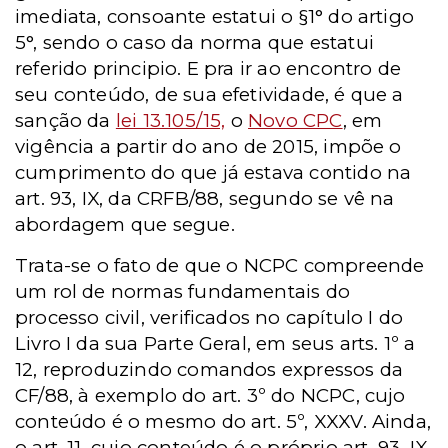
imediata, consoante estatui o §1° do artigo
5°, sendo o caso da norma que estatui
referido principio. E pra ir ao encontro de
seu conteúdo, de sua efetividade, é que a
sanção da
lei 13.105/15,
o
Novo CPC
, em
vigência a partir do ano de 2015, impõe o
cumprimento do que já estava contido na
art. 93, IX, da CRFB/88, segundo se vê na
abordagem que segue.
Trata-se o fato de que o NCPC compreende
um rol de normas fundamentais do
processo civil, verificados no capítulo I do
Livro I da sua Parte Geral, em seus arts. 1º a
12, reproduzindo comandos expressos da
CF/88, à exemplo do art. 3º do NCPC, cujo
conteúdo é o mesmo do art. 5º, XXXV. Ainda,
o art. 11, cujo conteúdo é o próprio art. 93, IX,