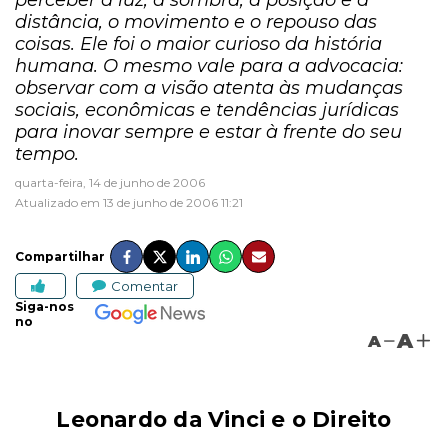
perceber a luz, a sombra, a posição e a
distância, o movimento e o repouso das
coisas. Ele foi o maior curioso da história
humana. O mesmo vale para a advocacia:
observar com a visão atenta às mudanças
sociais, econômicas e tendências jurídicas
para inovar sempre e estar à frente do seu
tempo.
quarta-feira, 14 de junho de 2006
Atualizado em 13 de junho de 2006 11:21
Compartilhar
Comentar
Siga-nos
no
A
A
Leonardo da Vinci e o Direito