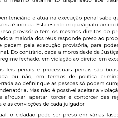
 o mesmo tratamento dispensado aos tradici
nitenciário e atua na execução penal sabe qu
ória é inócua. Está escrito no parágrafo único d
preso provisório tem os mesmos direitos do pr
ora maioria dos réus responde preso ao proces
e pedem pela execução provisória, para poder
nal. Do contrário, dada a morosidade da Justiça
regime fechado, em violação ao direito, em ex
s leis penais e processuais penais são boas
da ou não, em termos de política crimina
 errada ao definir que as pessoas só podem cump
enatória. Mas não é possível aceitar a violaçã
e afrouxar, apertar, torcer e contorcer das 
 e as convicções de cada julgador.
al, o cidadão pode ser preso em várias fases