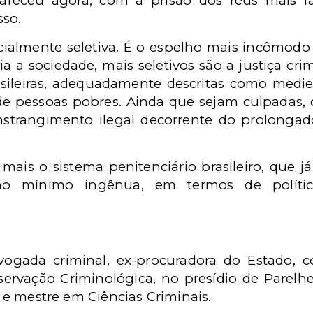
receu agora, com a prisão dos réus mais f
sso.
ncialmente seletiva. É o espelho mais incômod
ia a sociedade, mais seletivos são a justiça cri
rasileiras, adequadamente descritas como medi
 de pessoas pobres. Ainda que sejam culpadas
onstrangimento ilegal decorrente do prolongad
 mais o sistema penitenciário brasileiro, que j
o mínimo ingênua, em termos de políti
ogada criminal, ex-procuradora do Estado, c
servação Criminológica, no presídio de Parelh
al e mestre em Ciências Criminais.