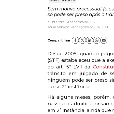
Sem motivo processual (e est
só pode ser preso após o trâ
quinta-feira, 31 de agosto de 2017
Atualizado em 30 de agosto de 2017 10:51
Compartilhar
Desde 2009, quando julg
(STF) estabeleceu que a exe
do art. 5º LVII da
Constitu
trânsito em julgado de se
ninguém pode ser preso si
ou se 2ª instância.
Há alguns meses, porém,
passou a admitir a prisão
em 2ª instância, ainda que r