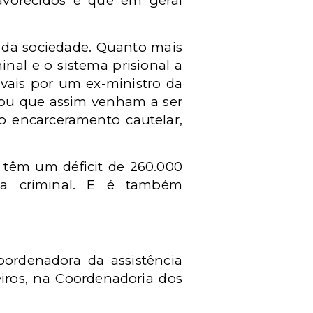
avorecidos e que em geral
o da sociedade. Quanto mais
minal e o sistema prisional a
evais por um ex-ministro da
, ou que assim venham a ser
o encarceramento cautelar,
á têm um déficit de 260.000
ca criminal. E é também
oordenadora da assistência
eiros, na Coordenadoria dos