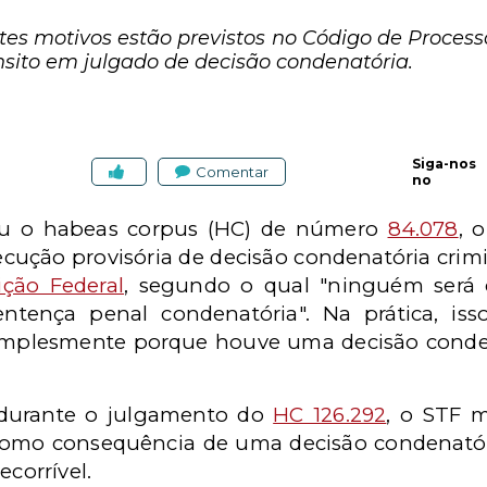
es motivos estão previstos no Código de Processo
nsito em julgado de decisão condenatória.
Siga-nos
Comentar
no
ou o habeas corpus (HC) de número
84.078
, 
cução provisória de decisão condenatória crimin
ição Federal
, segundo o qual "ninguém será 
ntença penal condenatória". Na prática, iss
mplesmente porque houve uma decisão condenató
 durante o julgamento do
HC 126.292
, o STF 
 como consequência de uma decisão condenatór
ecorrível.