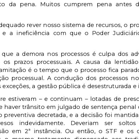
to da pena. Muitos cumprem pena antes d
adequado rever nosso sistema de recursos, o pro
 e a ineficiência com que o Poder Judiciár
 que a demora nos processos é culpa dos ad
s prazos processuais. A causa da lentidão
tramitação é o tempo que o processo fica parado
ação processual. A condução dos processos n
 exceções, a gestão pública é desestruturada e i
pre estiveram – e continuam – lotadas de pres
e haver trânsito em julgado de sentença penal
ão preventiva decretada, e a decisão foi mantid
resos indevidamente. Deveriam ser soltos
ão em 2ª instância. Ou então, o STF e os 