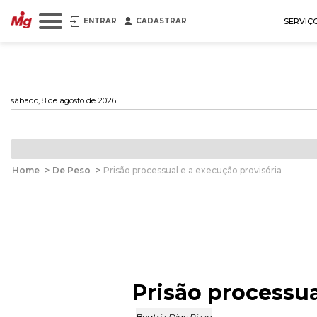
ENTRAR
CADASTRAR
SERVIÇ
sábado, 8 de agosto de 2026
Home
>
De Peso
>
Prisão processual e a execução provisória
Prisão processua
Beatriz Dias Rizzo