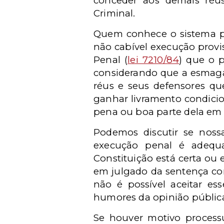
conceder aos demais réus
Criminal.
Quem conhece o sistema pe
não cabível execução provis
Penal (
lei 7210/84
) que o 
considerando que a esmagad
réus e seus defensores qu
ganhar livramento condicio
pena ou boa parte dela em 
Podemos discutir se nossa
execução penal é adequa
Constituição está certa ou
em julgado da sentença cond
não é possível aceitar ess
humores da opinião pública
Se houver motivo processu