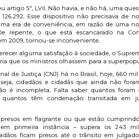
u artigo 5º, LVII. Não havia, e não há, uma ques
126.292. Esse dispositivo não precisava de n
ma era de conveniência, em razão de uma no
 De repente, o que está escancarado na Cons
em 2009, tornou-se inconveniente.
ferecer alguma satisfação à sociedade, o Supre
ria que os ministros olhassem para a superpopul
l de Justiça (CNJ) há no Brasil, hoje, 660 mil 
u seja, cidadãos e cidadãs que ainda não fo
ção é incompleta. Falta saber quantos fora
er quantos têm condenação transitada em j
resos em flagrante ou que estão cumprindo 
em primeira instância – supera os 243 mil 
dadãos ficam presos até o trânsito em julga