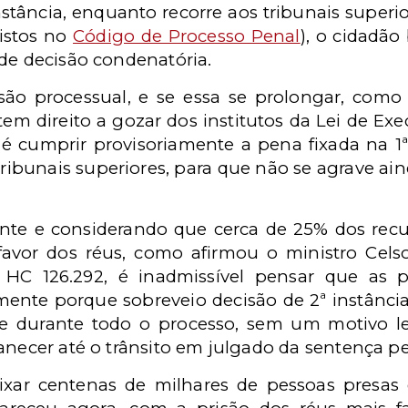
nstância, enquanto recorre aos tribunais super
vistos no
Código de Processo Penal
), o cidadão
 de decisão condenatória.
são processual, e se essa se prolongar, com
 tem direito a gozar dos institutos da Lei de Exe
 é cumprir provisoriamente a pena fixada na 1ª 
tribunais superiores, para que não se agrave ai
ente e considerando que cerca de 25% dos rec
avor dos réus, como afirmou o ministro Cels
HC 126.292, é inadmissível pensar que as 
nte porque sobreveio decisão de 2ª instância.
re durante todo o processo, sem um motivo le
anecer até o trânsito em julgado da sentença p
xar centenas de milhares de pessoas presas