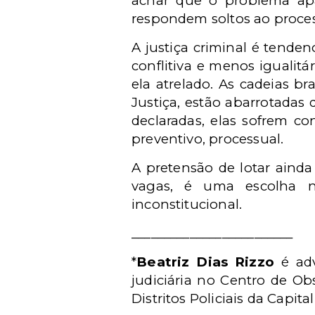
achar que o problema apa
respondem soltos ao proce
A justiça criminal é tende
conflitiva e menos igualitár
ela atrelado. As cadeias b
Justiça, estão abarrotadas
declaradas, elas sofrem c
preventivo, processual.
A pretensão de lotar ainda
vagas, é uma escolha n
inconstitucional.
_________________________
*
Beatriz Dias Rizzo
é adv
judiciária no Centro de Ob
Distritos Policiais da Capit