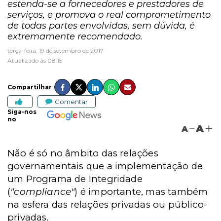
estenda-se a fornecedores e prestadores de
serviços, e promova o real comprometimento
de todas partes envolvidas, sem dúvida, é
extremamente recomendado.
terça-feira, 19 de setembro de 2017
Atualizado às 08:15
Compartilhar
Comentar
Siga-nos
no
A
A
Não é só no âmbito das relações
governamentais que a implementação de
um Programa de Integridade
(
"compliance"
) é importante, mas também
na esfera das relações privadas ou público-
privadas.