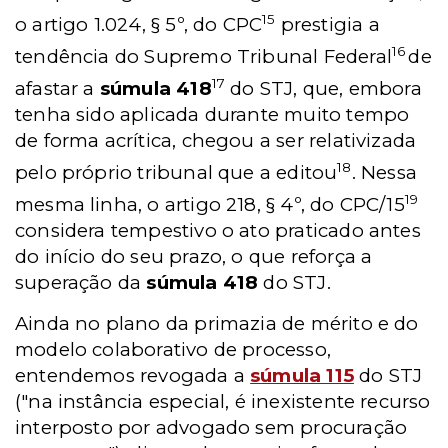
15
o artigo 1.024, § 5º, do CPC
prestigia a
16
tendência do Supremo Tribunal Federal
de
17
afastar a
súmula 418
do STJ, que, embora
tenha sido aplicada durante muito tempo
de forma acrítica, chegou a ser relativizada
18
pelo próprio tribunal que a editou
. Nessa
19
mesma linha, o artigo 218, § 4º, do CPC/15
considera tempestivo o ato praticado antes
do início do seu prazo, o que reforça a
superação da
súmula 418
do STJ.
Ainda no plano da primazia de mérito e do
modelo colaborativo de processo,
entendemos revogada a
súmula 115
do STJ
("na instância especial, é inexistente recurso
interposto por advogado sem procuração