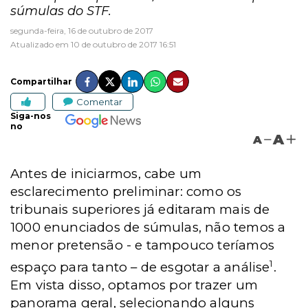
súmulas do STF.
segunda-feira, 16 de outubro de 2017
Atualizado em 10 de outubro de 2017 16:51
Compartilhar
Comentar
Siga-nos
no
A
A
Antes de iniciarmos, cabe um
esclarecimento preliminar: como os
tribunais superiores já editaram mais de
1000 enunciados de súmulas, não temos a
menor pretensão - e tampouco teríamos
1
espaço para tanto – de esgotar a análise
.
Em vista disso, optamos por trazer um
panorama geral, selecionando alguns