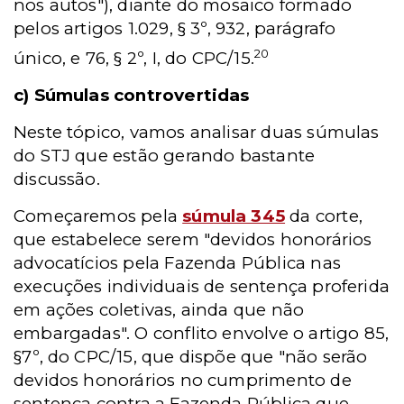
nos autos"), diante do mosaico formado
pelos artigos 1.029, § 3º, 932, parágrafo
20
único, e 76, § 2º, I, do CPC/15.
c)
Súmulas controvertidas
Neste tópico, vamos analisar duas súmulas
do STJ que estão gerando bastante
discussão.
Começaremos pela
súmula 345
da corte,
que estabelece serem "devidos honorários
advocatícios pela Fazenda Pública nas
execuções individuais de sentença proferida
em ações coletivas, ainda que não
embargadas". O conflito envolve o artigo 85,
§7º, do CPC/15, que dispõe que "não serão
devidos honorários no cumprimento de
sentença contra a Fazenda Pública que