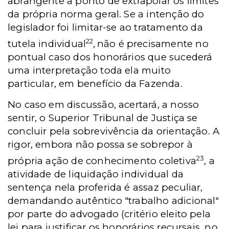
abrangente a ponto de extrapolar os limites
da própria norma geral. Se a intenção do
legislador foi limitar-se ao tratamento da
22
tutela individual
,
não é precisamente no
pontual caso dos honorários que sucederá
uma interpretação toda ela muito
particular, em benefício da Fazenda.
No caso em discussão, acertará, a nosso
sentir, o Superior Tribunal de Justiça se
concluir pela sobrevivência da orientação. A
rigor, embora não possa se sobrepor à
23
própria ação de conhecimento coletiva
, a
atividade de liquidação individual da
sentença nela proferida é assaz peculiar,
demandando autêntico "trabalho adicional"
por parte do advogado (critério eleito pela
lei para justificar os honorários recursais, no