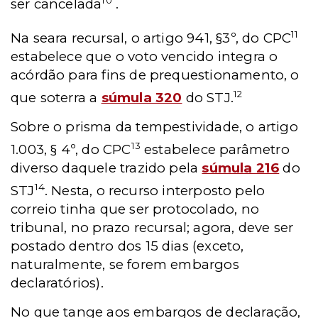
10
ser cancelada
.
11
Na seara recursal, o artigo 941, §3º, do CPC
estabelece que o voto vencido integra o
acórdão para fins de prequestionamento, o
12
que soterra a
súmula 320
do STJ.
Sobre o prisma da tempestividade, o artigo
13
1.003, § 4º, do CPC
estabelece parâmetro
diverso daquele trazido pela
súmula 216
do
14
STJ
. Nesta, o recurso interposto pelo
correio tinha que ser protocolado, no
tribunal, no prazo recursal; agora, deve ser
postado dentro dos 15 dias (exceto,
naturalmente, se forem embargos
declaratórios).
No que tange aos embargos de declaração,