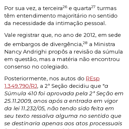
26
27
Por sua vez, a terceira
e quarta
turmas
têm entendimento majoritário no sentido
da necessidade da intimação pessoal.
Vale registrar que, no ano de 2012, em sede
28
de embargos de divergência,
a Ministra
Nancy Andrighi propôs a revisão da súmula
em questão, mas a matéria não encontrou
consenso no colegiado.
Posteriormente, nos autos do
REsp
1.349.790/RJ
, a 2ª Seção decidiu que "
a
Súmula 410 foi aprovada pela 2ª Seção em
25.11.2009, anos após a entrada em vigor
da lei 11.232/05, não tendo sido feita em
seu texto ressalva alguma no sentido que
se destinaria apenas aos atos processuais