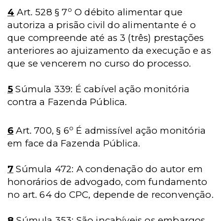
o
4
Art. 528 § 7
O débito alimentar que
autoriza a prisão civil do alimentante é o
que compreende até as 3 (três) prestações
anteriores ao ajuizamento da execução e as
que se vencerem no curso do processo.
5
Súmula 339: É cabível ação monitória
contra a Fazenda Pública.
o
6
Art. 700, § 6
É admissível ação monitória
em face da Fazenda Pública.
7
Súmula 472: A condenação do autor em
honorários de advogado, com fundamento
no art. 64 do CPC, depende de reconvenção.
8
Súmula 353: São incabíveis os embargos