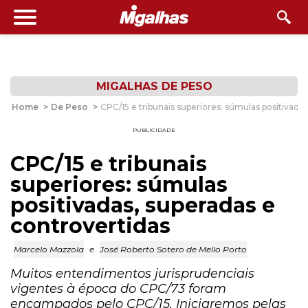
MIGALHAS DE PESO
Home
>
De Peso
>
CPC/15 e tribunais superiores: súmulas positivada
PUBLICIDADE
CPC/15 e tribunais
superiores: súmulas
positivadas, superadas e
controvertidas
Marcelo Mazzola
e
José Roberto Sotero de Mello Porto
Muitos entendimentos jurisprudenciais
vigentes à época do CPC/73 foram
encampados pelo CPC/15. Iniciaremos pelas