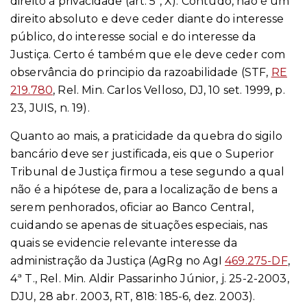
direito à privacidade (art. 5º, X). Contudo, não é um
direito absoluto e deve ceder diante do interesse
público, do interesse social e do interesse da
Justiça. Certo é também que ele deve ceder com
observância do principio da razoabilidade (STF,
RE
219.780
, Rel. Min. Carlos Velloso, DJ, 10 set. 1999, p.
23, JUIS, n. 19).
Quanto ao mais, a praticidade da quebra do sigilo
bancário deve ser justificada, eis que o Superior
Tribunal de Justiça firmou a tese segundo a qual
não é a hipótese de, para a localização de bens a
serem penhorados, oficiar ao Banco Central,
cuidando se apenas de situações especiais, nas
quais se evidencie relevante interesse da
administração da Justiça (AgRg no AgI
469.275-DF
,
4ª T., Rel. Min. Aldir Passarinho Júnior, j. 25-2-2003,
DJU, 28 abr. 2003, RT, 818: 185-6, dez. 2003).