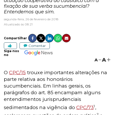
atuação cooperativa do causídico com a
fixação de sua verba sucumbencial?
Entendemos que sim.
segunda-feira, 26 de fevereiro de 2018
Atualizado às 08:21
Compartilhar
Comentar
Siga-nos
no
A
A
O
CPC/15
trouxe importantes alterações na
parte relativa aos honorários
sucumbenciais. Em linhas gerais, os
parágrafos do art. 85 encampam alguns
entendimentos jurisprudenciais
1
sedimentados na vigência do
CPC/73
,
2