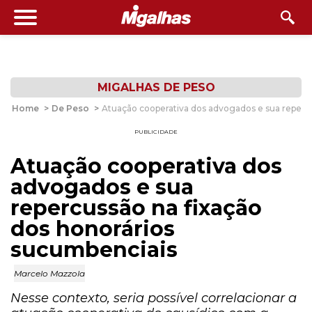
MIGALHAS DE PESO
Home
>
De Peso
>
Atuação cooperativa dos advogados e sua reperc
PUBLICIDADE
Atuação cooperativa dos
advogados e sua
repercussão na fixação
dos honorários
sucumbenciais
Marcelo Mazzola
Nesse contexto, seria possível correlacionar a