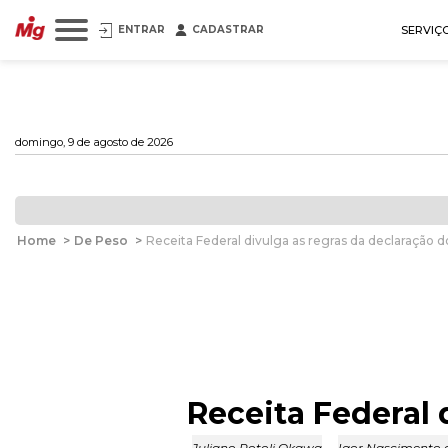
ENTRAR
CADASTRAR
SERVIÇ
domingo, 9 de agosto de 2026
Home
>
De Peso
>
Receita Federal divulga as regras da declaração 
Receita Federal 
Juliano Rotoli Okawa
,
Igor Nascimento 