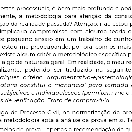
restas processuais, é bem mais profundo e po
mente, a metodologia para aferição da consi
ução da realidade passada? Atenção: não estou
 implicaria compromisso com alguma teoria 
este pequeno ensaio em um trabalho de cunho
estou me preocupando, por ora, com os mais 
 existe algum critério metodológico específico p
, algo de natureza geral. Em realidade, o meu re
izante, podendo ser traduzido na seguinte
ualquer critério argumentativo-epistemoló
atório constitui o manancial para tomada 
subjetivas e individualescas (permitam-me o 
is de verificação. Trato de comprová-la.
igo de Processo Civil, na normatização da pro
a metodologia apta à análise da prova em si. T
5
meios de prova
, apenas a recomendação de que 