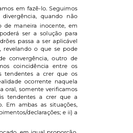
amos em fazê-lo. Seguimos
 divergência, quando não
o de maneira inocente, em
 poderá ser a solução para
rões passa a ser aplicável
s, revelando o que se pode
de convergência, outro de
amos coincidência entre os
s tendentes a crer que os
lidade ocorrente naquela
va oral, somente verificamos
is tendentes a crer que a
o. Em ambas as situações,
imentos/declarações; e ii) a
vocado, em igual proporção.