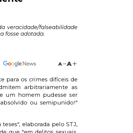
da veracidade/falseabilidade
a fosse adotada.
A
A
e para os crimes difíceis de
admitem arbitrariamente as
o se um homem pudesse ser
iabsolvido ou semipunido!"
teses", elaborada pelo STJ,
de que "em delitos sexuais,