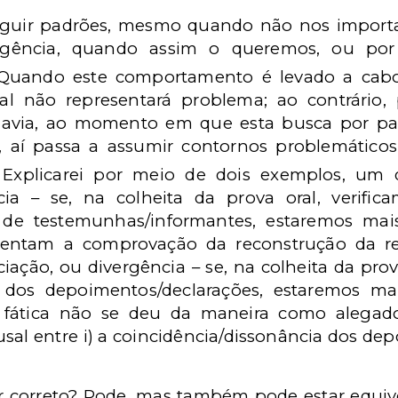
guir padrões, mesmo quando não nos import
rgência, quando assim o queremos, ou por
 Quando este comportamento é levado a cab
l não representará problema; ao contrário,
odavia, ao momento em que esta busca por pad
e, aí passa a assumir contornos problemático
 Explicarei por meio de dois exemplos, um 
cia – se, na colheita da prova oral, verific
 de testemunhas/informantes, estaremos mai
ntam a comprovação da reconstrução da rea
sociação, ou divergência – se, na colheita da pro
r dos depoimentos/declarações, estaremos ma
e fática não se deu da maneira como alegad
al entre i) a coincidência/dissonância dos depo
ar correto? Pode, mas também pode estar equi