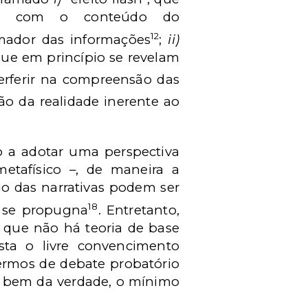
nada com o conteúdo do
12
mador das informações
;
ii)
 que em princípio se revelam
rferir na compreensão das
ão da realidade inerente ao
 a adotar uma perspectiva
etafísico –, de maneira a
o das narrativas podem ser
18
o se propugna
. Entretanto,
 que não há teoria de base
ta o livre convencimento
ermos de debate probatório
 a bem da verdade, o mínimo