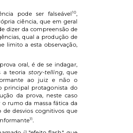
10
cia pode ser falseável
,
ópria ciência, que em geral
pode dizer da compreensão de
gências, qual a produção de
e limito a esta observação,
rova oral, é de se indagar,
 a teoria
story-telling
, que
formante ao juiz e não o
 principal protagonista do
dução da prova, neste caso
r o rumo da massa fática da
o de desvios cognitivos que
11
/informante
.
o chamado
i)
"efeito flash", que