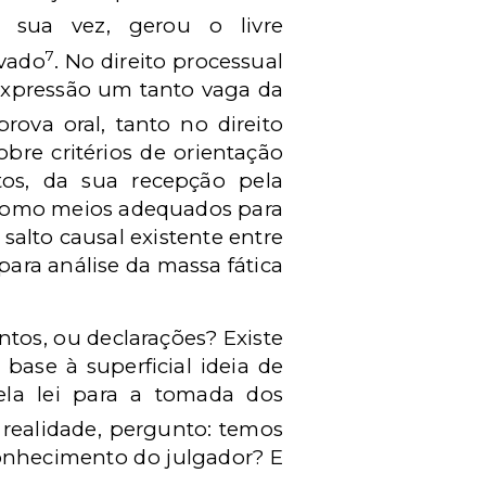
 sua vez, gerou o livre
7
ivado
. No direito processual
 expressão um tanto vaga da
rova oral, tanto no direito
bre critérios de orientação
tos, da sua recepção pela
s como meios adequados para
 salto causal existente entre
a para análise da massa fática
ntos, ou declarações? Existe
base à superficial ideia de
ela lei para a tomada dos
 realidade, pergunto: temos
conhecimento do julgador? E