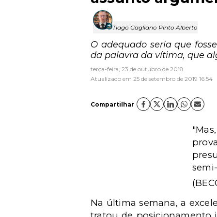
Tiago Gagliano Pinto Alberto
O adequado seria que fosse 
da palavra da vítima, que 
terça-feira, 23 de outubro de 2018
Atualizado em 25 de setembro de 2019 16:54
Compartilhar
"Mas,
prov
pres
semi
(BEC
Na última semana, a excele
tratou de posicionamento j