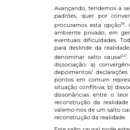
Avançando, tendemos a se
padrões, quer por conve
19
procuramos esta opção
.
ambiente privado, em gera
eventuais dificuldades. T
para deslinde da realidad
20
denominar salto causal
.
dissociação: a) convergên
depoimentos/ declarações
pontos em comum represe
situação conflitiva; b) dis
dissonâncias entre o teo
reconstrução da realidad
valemo-nos de um salto caus
reconstrução da realidade.
Este salto causal pode est