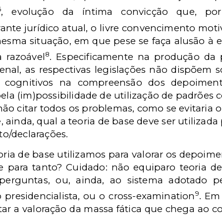
6
, evolução da íntima convicção que, por
nte jurídico atual, o livre convencimento mot
 mesma situação, em que pese se faça alusão à
8
 razoável
. Especificamente na produção da p
enal, as respectivas legislações não dispõem so
os cognitivos na compreensão dos depoimen
 pela (im)possibilidade de utilização de padrõe
não citar todos os problemas, como se evitaria o
e, ainda, qual a teoria de base deve ser utilizad
o/declarações.
ria de base utilizamos para valorar os depoime
 para tanto? Cuidado: não equiparo teoria de 
erguntas, ou, ainda, ao sistema adotado p
9
 presidencialista, ou o cross-examination
. Em
ntar a valoração da massa fática que chega ao 