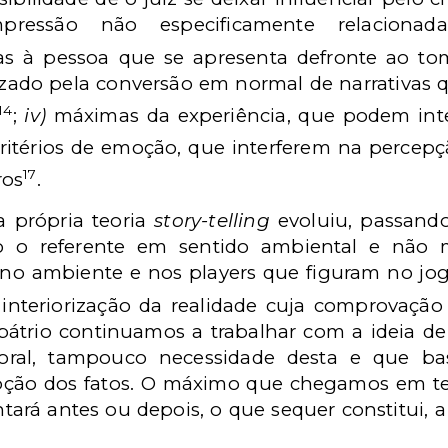
impressão não especificamente relacio
as à pessoa que se apresenta defronte ao to
erizado pela conversão em normal de narrativas
14
;
iv)
máximas da experiência, que podem inte
ritérios de emoção, que interferem na percepç
17
ros
.
a própria teoria
story-telling
evoluiu, passando
do o referente em sentido ambiental e não m
 no ambiente e nos players que figuram no jog
e interiorização da realidade cuja comprovaçã
pátrio continuamos a trabalhar com a ideia de
oral, tampouco necessidade desta e que bas
pção dos fatos. O máximo que chegamos em t
tará antes ou depois, o que sequer constitui,