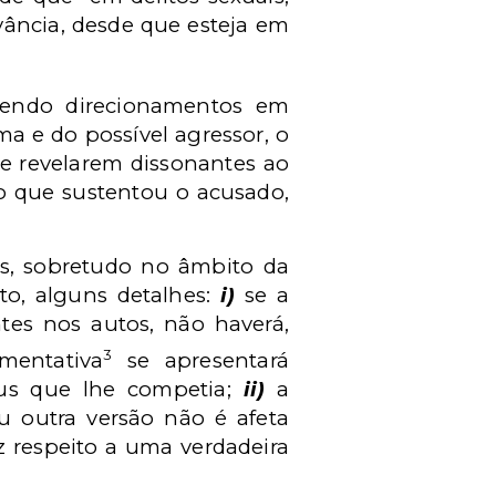
vância, desde que esteja em
vendo direcionamentos em
ma e do possível agressor, o
se revelarem dissonantes ao
ao que sustentou o acusado,
s, sobretudo no âmbito da
to, alguns detalhes:
i)
se a
tes nos autos, não haverá,
3
mentativa
se apresentará
nus que lhe competia;
ii)
a
 outra versão não é afeta
z respeito a uma verdadeira