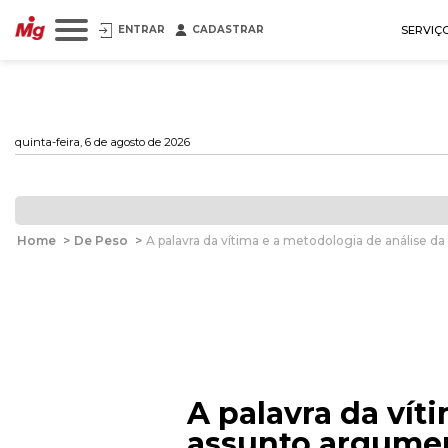
ENTRAR
CADASTRAR
SERVIÇ
quinta-feira, 6 de agosto de 2026
Home
>
De Peso
>
A palavra da vítima e a metodologia de análise 
A palavra da vít
assunto argume