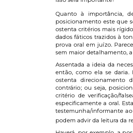
Quanto à importância, d
posicionamento este que se
ostenta critérios mais rígi
dados fáticos trazidos à t
prova oral em juízo. Parec
sem maior detalhamento, a f
Assentada a ideia da neces
então, como ela se daria.
ostenta direcionamento 
contrário; ou seja, posic
critério de verificação/f
especificamente a oral. Es
testemunha/informante ao j
podem advir da leitura da r
Haverá, por exemplo, a pos