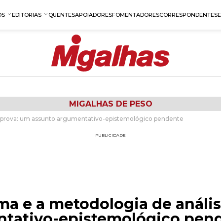
OS
EDITORIAS
QUENTES
APOIADORES
FOMENTADORES
CORRESPONDENTES
MIGALHAS DE PESO
da prova: um assunto argumentativo-epistemológico pendente
PUBLICIDADE
ima e a metodologia de análi
ntativo-epistemológico pen