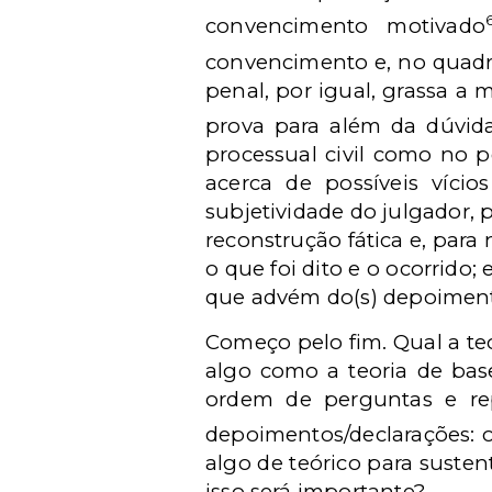
convencimento motivado
convencimento e, no quadra
penal, por igual, grassa a
prova para além da dúvida
processual civil como no p
acerca de possíveis víci
subjetividade do julgador,
reconstrução fática e, para 
o que foi dito e o ocorrido; 
que advém do(s) depoiment
Começo pelo fim. Qual a teo
algo como a teoria de base
ordem de perguntas e rep
depoimentos/declarações: o
algo de teórico para suste
isso será importante?