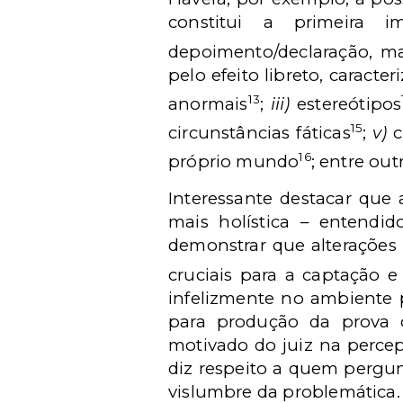
constitui a primeira 
depoimento/declaração, m
pelo efeito libreto, caract
13
anormais
;
iii)
estereótipos
15
circunstâncias fáticas
;
v)
c
16
próprio mundo
; entre out
Interessante destacar que 
mais holística – entendi
demonstrar que alterações
cruciais para a captação 
infelizmente no ambiente 
para produção da prova 
motivado do juiz na perce
diz respeito a quem pergun
vislumbre da problemática.