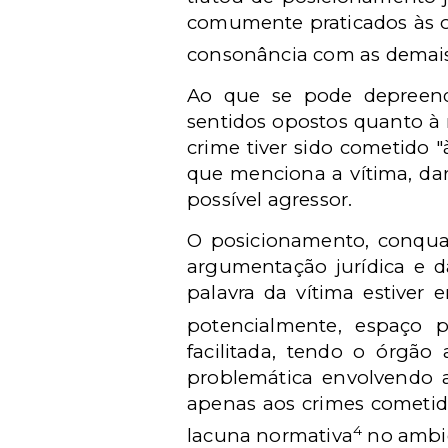
comumente praticados às oc
consonância com as demais
Ao que se pode depreend
sentidos opostos quanto à r
crime tiver sido cometido 
que menciona a vítima, dar
possível agressor.
O posicionamento, conqua
argumentação jurídica e d
palavra da vítima estiver
potencialmente, espaço 
facilitada, tendo o órgã
problemática envolvendo 
apenas aos crimes cometido
4
lacuna normativa
no ambie