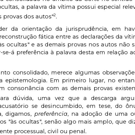
ultas, a palavra da vítima possui especial rele
2
 provas dos autos"
.
er da orientação da jurisprudência, em ha
econstrução fática entre as declarações da víti
"às ocultas" e as demais provas nos autos não 
-se-á preferência à palavra desta em relação 
nto consolidado, merece algumas observaçõe
a epistemologia. Em primeiro lugar, no entan
 em consonância com as demais provas existen
para dúvida, uma vez que a descarga argu
o acusatório se desincumbido, em tese, do ô
a, digamos,
preferência
, na adoção de uma ou
s "às ocultas", senão algo mais amplo, que di
nte processual, civil ou penal.