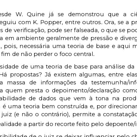
esde W. Quine já se demonstrou que a ciên
guiu com K. Popper, entre outros. Ora, se a pr
dos de verificação, pode ser falseada, o que se 
ona em ambiente geralmente de pressão e diver
e, pois, necessária uma teoria de base e aqui m
im de não perder o foco central.
sidade de uma teoria de base para análise da p
 Há propostas? Já existem algumas, entre elas
da massa de informações da testemunha/in
iona quem presta o depoimento/declaração como
alseabilidade de dados que vem à tona na pro
ta é uma teoria bem construída e, por direciona
uiz (e não o contrário), permite a constataçã
ealidade a partir do recorte feito pelo depoente
sibilidade de o juiz se deixar influenciar pel