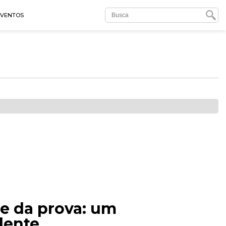
EVENTOS
se da prova: um
dente