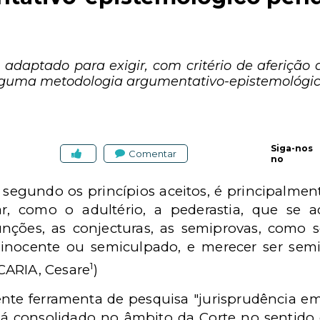
adaptado para exigir, com critério de aferição 
alguma metodologia argumentativo-epistemológic
Siga-nos
Comentar
no
 segundo os princípios aceitos, é principalment
ar, como o adultério, a pederastia, que se 
unções, as conjecturas, as semiprovas, com
-inocente ou semiculpado, e merecer ser sem
1
CARIA, Cesare
)
nte ferramenta de pesquisa "jurisprudência em 
á consolidado no âmbito da Corte no sentido 