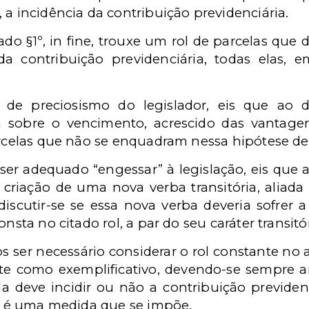
 a incidência da contribuição previdenciária.
ado §1º, in fine, trouxe um rol de parcelas que
da contribuição previdenciária, todas elas, e
e de preciosismo do legislador, eis que ao 
ia sobre o vencimento, acrescido das vantag
arcelas que não se enquadram nessa hipótese de
r adequado “engessar” à legislação, eis que as
riação de uma nova verba transitória, aliada a 
scutir-se se essa nova verba deveria sofrer a
nsta no citado rol, a par do seu caráter transitór
er necessário considerar o rol constante no arti
te como exemplificativo, devendo-se sempre a
ela deve incidir ou não a contribuição previde
ia é uma medida que se impõe.