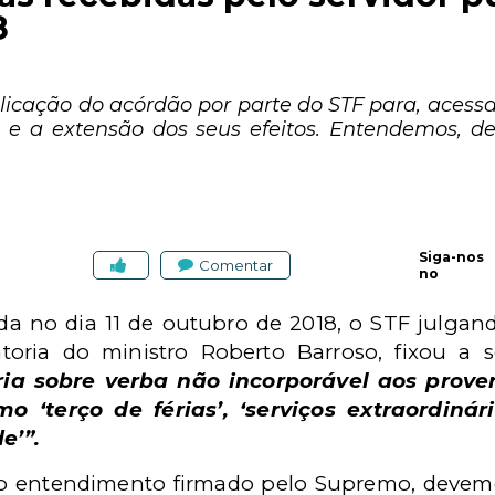
8
cação do acórdão por parte do STF para, acessand
 e a extensão dos seus efeitos. Entendemos, des
Siga-nos
Comentar
no
da no dia 11 de outubro de 2018, o STF julga
latoria do ministro Roberto Barroso, fixou a 
ria sobre verba não incorporável aos prov
mo ‘terço de férias’, ‘serviços extraordinári
e’”.
 entendimento firmado pelo Supremo, devemo