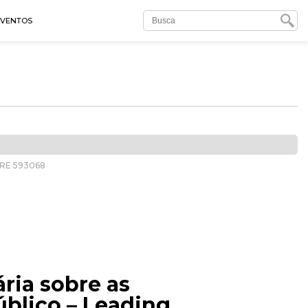
EVENTOS
– RE 593068
ria sobre as
úblico – Leading