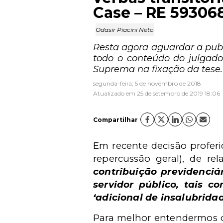
Case – RE 59306
Odasir Piacini Neto
Resta agora aguardar a publi
todo o conteúdo do julgado
Suprema na fixação da tese.
segunda-feira, 5 de novembro de 2018
Atualizado em 25 de setembro de 2019 18:06
Compartilhar
Em recente decisão proferi
repercussão geral), de re
contribuição previdenciá
servidor público, tais co
‘adicional de insalubridad
Para melhor entendermos o