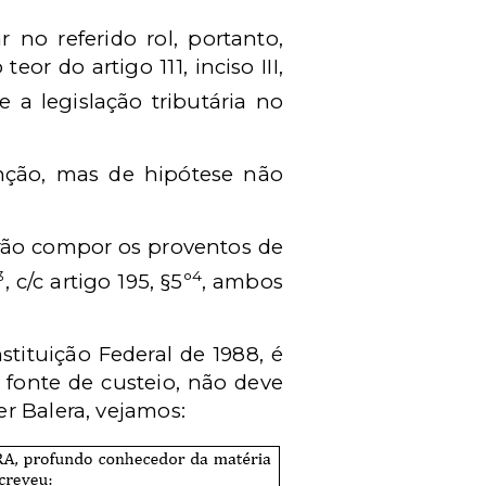
 no referido rol, portanto,
or do artigo 111, inciso III,
e a legislação tributária no
enção, mas de hipótese não
irão compor os proventos de
3
4
, c/c artigo 195, §5º
, ambos
stituição Federal de 1988, é
onte de custeio, não deve
r Balera, vejamos: