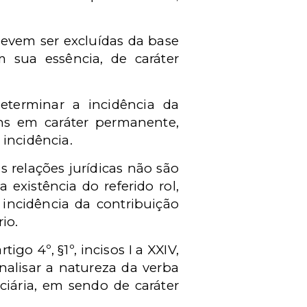
 devem ser excluídas da base
m sua essência, de caráter
determinar a incidência da
ens em caráter permanente,
 incidência.
 relações jurídicas não são
existência do referido rol,
 incidência da contribuição
io.
go 4º, §1º, incisos I a XXIV,
nalisar a natureza da verba
nciária, em sendo de caráter