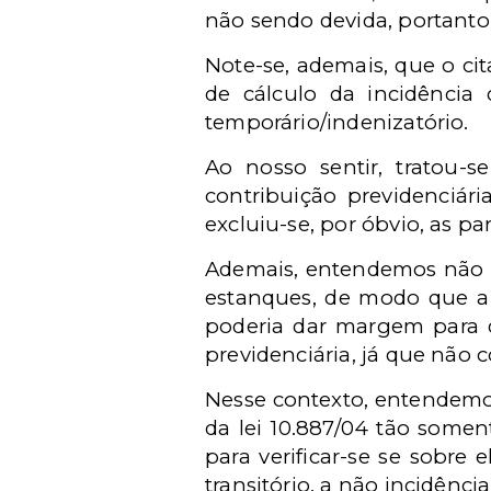
não sendo devida, portanto,
Note-se, ademais, que o cit
de cálculo da incidência 
temporário/indenizatório.
Ao nosso sentir, tratou-s
contribuição previdenciár
excluiu-se, por óbvio, as p
Ademais, entendemos não se
estanques, de modo que a c
poderia dar margem para di
previdenciária, já que não co
Nesse contexto, entendemos s
da lei 10.887/04 tão somen
para verificar-se se sobre 
transitório, a não incidênc