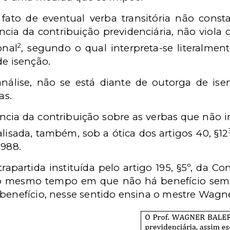
fato de eventual verba transitória não constar
cia da contribuição previdenciária, não viola o te
2
onal
, segundo o qual interpreta-se literalment
de isenção.
nálise, não se está diante de outorga de is
as.
ência da contribuição sobre as verbas que não 
isada, também, sob a ótica dos artigos 40, §12
1988.
rapartida instituída pelo artigo 195, §5º, da Con
o mesmo tempo em que não há benefício sem f
 benefício, nesse sentido ensina o mestre Wagne