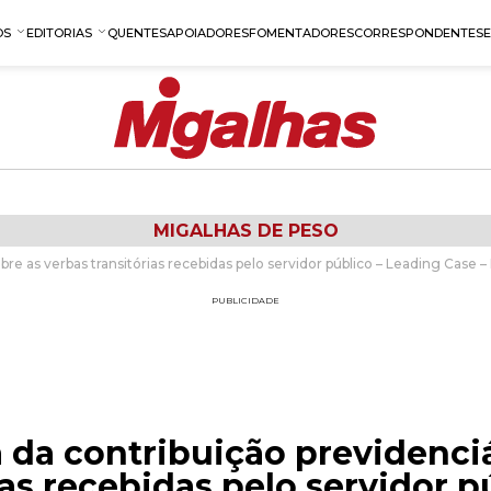
OS
EDITORIAS
QUENTES
APOIADORES
FOMENTADORES
CORRESPONDENTES
MIGALHAS DE PESO
obre as verbas transitórias recebidas pelo servidor público – Leading Case 
PUBLICIDADE
 da contribuição previdenciá
ias recebidas pelo servidor p