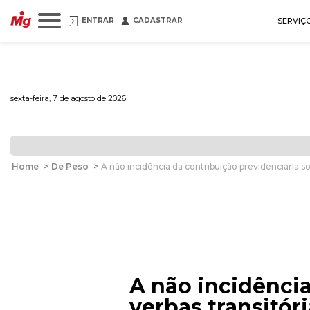
ENTRAR
CADASTRAR
SERVIÇ
sexta-feira, 7 de agosto de 2026
Home
>
De Peso
>
A não incidência da contribuição previdenciária s
A não incidência
verbas transitór